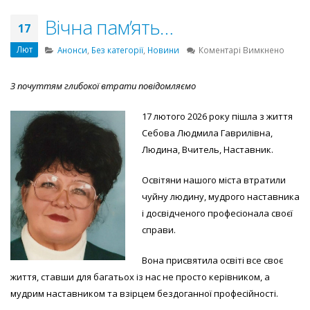
Вічна пам’ять…
17
Лют
до
Анонси
,
Без категорії
,
Новини
Коментарі Вимкнено
Вічна
пам’я
З почуттям глибокої втрати повідомляємо
17 лютого 2026 року пішла з життя
Себова Людмила Гаврилівна,
Людина, Вчитель, Наставник.
Освітяни нашого міста втратили
чуйну людину, мудрого наставника
і досвідченого професіонала своєї
справи.
Вона присвятила освіті все своє
життя, ставши для багатьох із нас не просто керівником, а
мудрим наставником та взірцем бездоганної професійності.