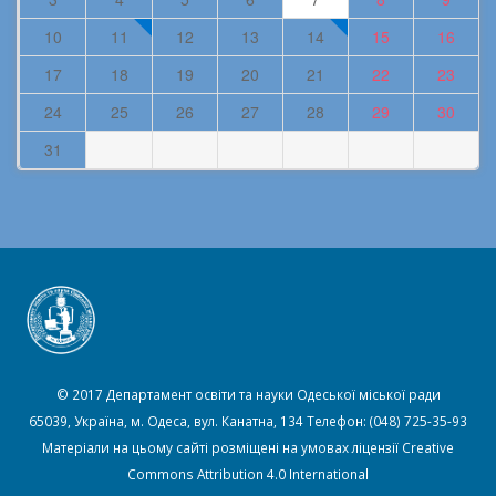
10
11
12
13
14
15
16
17
18
19
20
21
22
23
24
25
26
27
28
29
30
31
© 2017 Департамент освіти та науки Одеської міської ради
65039, Україна, м. Одеса, вул. Канатна, 134 Телефон: (048) 725-35-93
Матеріали на цьому сайті розміщені на умовах ліцензії
Creative
Commons Attribution 4.0 International