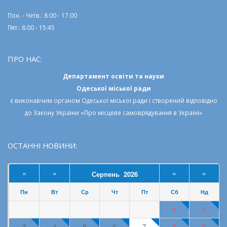
Пон. - Четв.: 8:00 - 17:00
Пят.: 8:00 - 15:45
ПРО НАС:
Департамент освіти та науки
Одеської міської ради
є виконавчим органом
Одеської міської ради
і створений відповідно
до
Закону України «Про місцеве самоврядування в Україні»
ОСТАННІ НОВИНИ:
«
«
»
»
Серпень 2026
Пн
Вт
Ср
Чт
Пт
Сб
Нд
1
2
3
4
5
6
7
8
9