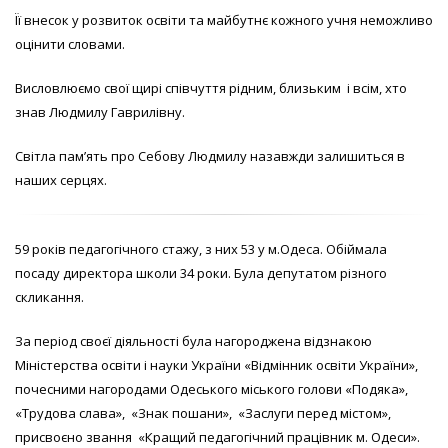
Її внесок у розвиток освіти та майбутнє кожного учня неможливо
оцінити словами.
Висловлюємо свої щирі співчуття рідним, близьким і всім, хто
знав Людмилу Гаврилівну.
Світла пам’ять про Себову Людмилу назавжди залишиться в
наших серцях.
59 років педагогічного стажу, з них 53 у м.Одеса. Обіймала
посаду директора школи 34 роки. Була депутатом різного
скликання.
За період своєї діяльності була нагороджена відзнакою
Міністерства освіти і науки України «Відмінник освіти України»,
почесними нагородами Одеського міського голови «Подяка»,
«Трудова слава», «Знак пошани», «Заслуги перед містом»,
присвоєно
звання «Кращий педагогічний працівник м. Одеси».