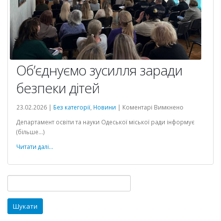
Об’єднуємо зусилля заради
безпеки дітей
до
23.02.2026 |
Без категорії
,
Новини
|
Коментарі Вимкнено
Об’єднуємо
Департамент освіти та науки Одеської міської ради інформує
зусилля
(більше…)
заради
безпеки
Читати далі...
дітей
Пошук: