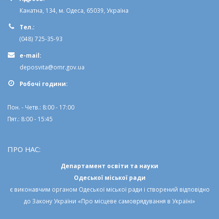
Адреса:
Канатна, 134, м. Одеса, 65039, Україна
Тел.:
(048) 725-35-93
e-mail:
deposvita@omr.gov.ua
Робочi години:
Пон. - Четв.: 8:00 - 17:00
Пят.: 8:00 - 15:45
ПРО НАС:
Департамент освіти та науки
Одеської міської ради
є виконавчим органом
Одеської міської ради
і створений відповідно
до
Закону України «Про місцеве самоврядування в Україні»