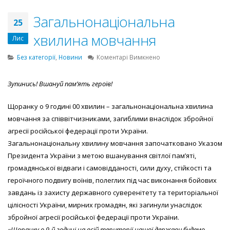
Загальнонаціональна
25
хвилина мовчання
Лис
до
Без категорії
,
Новини
Коментарі Вимкнено
Загальнонаціональна
хвилина
Зупинись! Вшануй пам’ять героїв!
мовчання
Щоранку о 9 годині 00 хвилин – загальнонаціональна хвилина
мовчання за співвітчизниками, загиблими внаслідок збройної
агресії російської федерації проти України.
Загальнонаціональну хвилину мовчання започатковано Указом
Президента України з метою вшанування світлої пам’яті,
громадянської відваги і самовідданості, сили духу, стійкості та
героїчного подвигу воїнів, полеглих під час виконання бойових
завдань із захисту державного суверенітету та територіальної
цілісності України, мирних громадян, які загинули унаслідок
збройної агресії російської федерації проти України.
«Щоранку о 9-й годині на всій території нашої держави будемо