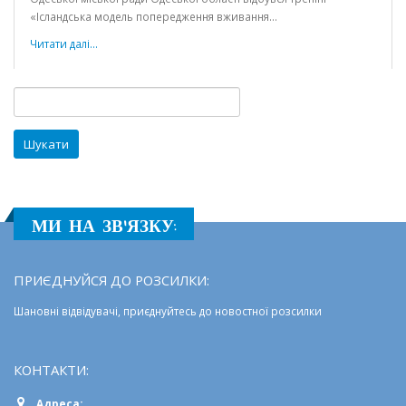
«Ісландська
«Ісландська модель попередження вживання...
модель
попереджен
Читати далі...
вживання
психоактивн
речовин
Пошук:
серед
молоді»
у
одеські
школи
МИ НА ЗВ'ЯЗКУ:
ПРИЄДНУЙСЯ ДО РОЗСИЛКИ:
Шановні відвідувачі, приєднуйтесь до новостної розсилки
КОНТАКТИ: