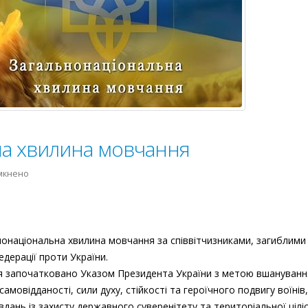
на хвилина мовчання
до
мкнено
Загальнонаціональна
хвилина
мовчання
нонаціональна хвилина мовчання за співвітчизниками, загиблими
едерації проти України.
я започатковано Указом Президента України з метою вшануванн
 самовідданості, сили духу, стійкості та героїчного подвигу воїнів,
дань із захисту державного суверенітету та територіальної цілі