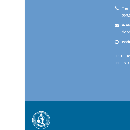
Тел.
(048
e-ma
depo
Роб
Пон. - Че
Пят.: 8:00