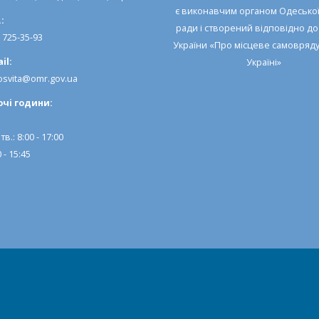
є виконавчим органом
Одеської
:
ради
і створений відповідно д
) 725-35-93
України «Про місцеве самовряд
il:
Україні»
svita@omr.gov.ua
очi години:
тв.: 8:00 - 17:00
 - 15:45