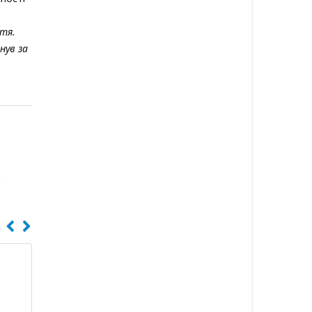
ття.
нув за