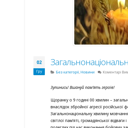
Загальнонаціональ
02
Гру
Без категорії
,
Новини
Коментарі Ви
Зупинись! Вшануй пам’ять героїв!
Щоранку о 9 годині 00 хвилин – загаль
внаслідок збройної агресії російської ф
Загальнонаціональну хвилину мовчанн
світлої пам’яті, громадянської відваги і
полеглих під час виконання бойових зав