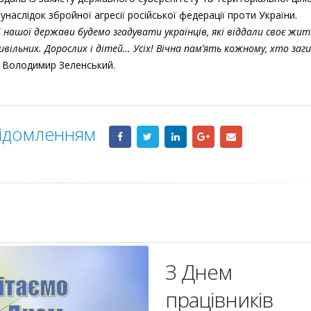
унаслідок збройної агресії російської федерації проти України.
ї нашої держави будемо згадувати українців, які віддали своє жи
 цивільних. Дорослих і дітей… Усіх! Вічна памʼять кожному, хто заги
 Володимир Зеленський.
відомленням
З Днем
працівників