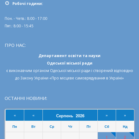
Робочi години:
Пон. - Четв.: 8:00 - 17:00
Пят.: 8:00 - 15:45
ПРО НАС:
Департамент освіти та науки
Одеської міської ради
є виконавчим органом
Одеської міської ради
і створений відповідно
до
Закону України «Про місцеве самоврядування в Україні»
ОСТАННІ НОВИНИ:
«
«
»
»
Серпень 2026
Пн
Вт
Ср
Чт
Пт
Сб
Нд
1
2