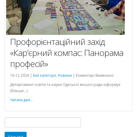
Профорієнтаційний захід
«Кар’єрний компас: Панорама
професій»
до
16.12.2024 |
Без категорії
,
Новини
|
Коментарі Вимкнено
Профорієнта
Департамент освіти та науки Одеської міської ради інформує
захід
(більше…)
«Кар’єрний
компас:
Читати далі...
Панорама
професій»
Пошук: