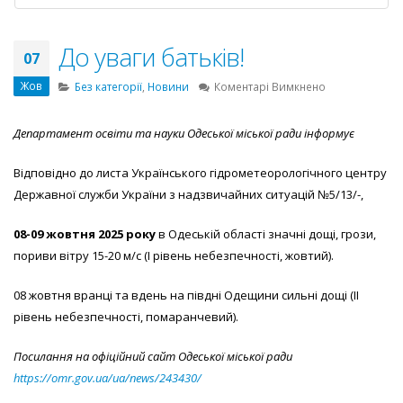
До уваги батьків!
07
Жов
до
Без категорії
,
Новини
Коментарі Вимкнено
До
уваги
Департамент освіти та науки Одеської міської ради інформує
батьків!
Відповідно до листа Українського гідрометеорологічного центру
Державної служби України з надзвичайних ситуацій №5/13/-,
08-09 жовтня 2025 року
в Одеській області значні дощі, грози,
пориви вітру 15-20 м/с (I рівень небезпечності, жовтий).
08 жовтня вранці та вдень на півдні Одещини сильні дощі (II
рівень небезпечності, помаранчевий).
Посилання на офіційний сайт Одеської міської ради
https://omr.gov.ua/ua/news/243430/