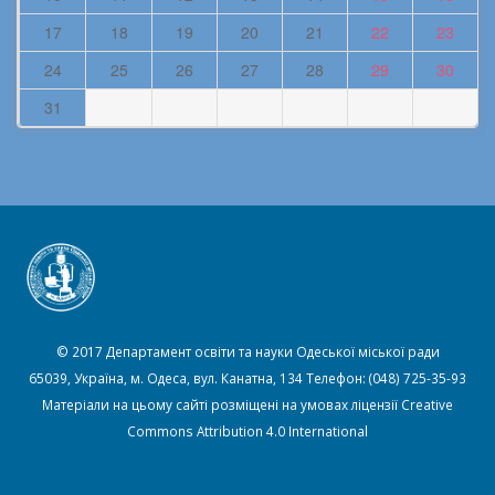
17
18
19
20
21
22
23
24
25
26
27
28
29
30
31
© 2017 Департамент освіти та науки Одеської міської ради
65039, Україна, м. Одеса, вул. Канатна, 134 Телефон: (048) 725-35-93
Матеріали на цьому сайті розміщені на умовах ліцензії
Creative
Commons Attribution 4.0 International