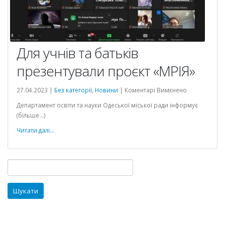
Для учнів та батьків
презентували проєкт «МРІЯ»
до
27.04.2023 |
Без категорії
,
Новини
|
Коментарі Вимкнено
Для
Департамент освіти та науки Одеської міської ради інформує
учнів
(більше…)
та
батьків
Читати далі...
презентувал
проєкт
«МРІЯ»
Пошук: