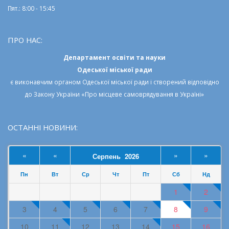
Пят.: 8:00 - 15:45
ПРО НАС:
Департамент освіти та науки
Одеської міської ради
є виконавчим органом
Одеської міської ради
і створений відповідно
до
Закону України «Про місцеве самоврядування в Україні»
ОСТАННІ НОВИНИ:
«
«
»
»
Серпень 2026
Пн
Вт
Ср
Чт
Пт
Сб
Нд
1
2
3
4
5
6
7
8
9
10
11
12
13
14
15
16