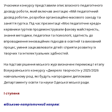
Учасники конкурсу представили опис власного педагогічного
досвіду роботи, який включав анотацію «Мій педагогічний
досвід роботи», розробки організаційно-масового заходу та
заняття гуртка. Під час презентації «Моє педагогічне кредо»
керівники гуртків продемонстрували фахову майстерність,
знання методики, педагогіки та психології, здатність до
впровадження інноваційних підходів в освітній та виховний
процес, уміння зацікавлювати дітей і сприяти розвитку їх
творчих та інтелектуальних здібностей.
На підставі рішення міського журі визначені переможці
І етапу
Всеукраїнського конкурсу «Джерело творчості» у 2025/2026
навчальному році, які будуть нагороджені дипломами
Департаменту освіти та науки Одеської міської ради.
І ступеня
військово-патріотичний напрям: