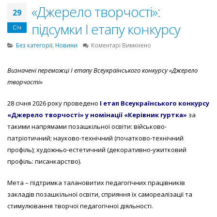
«Джерело творчості»:
29
підсумки І етапу конкурсу
Січ
до
Без категорії
,
Новини
Коментарі Вимкнено
«Джерело
творчості»:
Визначені переможці І етапу Всеукраїнського конкурсу «Джерело
підсумки
творчості»
І етапу
конкурсу
28 січня 2026 року проведено
І етап Всеукраїнського конкурсу
«Джерело творчості» у номінації «Керівник гуртка»
за
такими напрямами позашкільної освіти: військово-
патріотичний; науково-технічний (початково-технічний
профіль); художньо-естетичний (декоративно-ужитковий
профіль: писанкарство).
Мета – підтримка талановитих педагогічних працівників
закладів позашкільної освіти, сприяння їх самореалізації та
стимулювання творчої педагогічної діяльності.