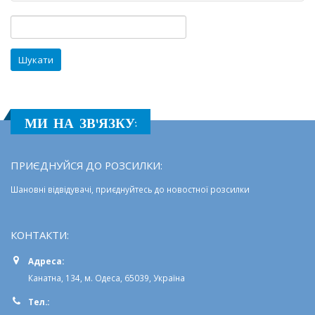
ізраїльської
конференції
Пошук:
МИ НА ЗВ'ЯЗКУ:
ПРИЄДНУЙСЯ ДО РОЗСИЛКИ:
Шановні відвідувачі, приєднуйтесь до новостної розсилки
КОНТАКТИ:
Адреса:
Канатна, 134, м. Одеса, 65039, Україна
Тел.: