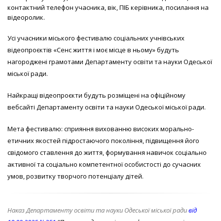
контактний телефон учасника, вік, ПІБ керівника, посилання на
відеоролик.
Усі учасники міського фестивалю соціальних учнівських
відеопроєктів «Сенс життя і моє місце в ньому» будуть
нагороджені грамотами Департаменту освіти та науки Одеської
міської ради.
Найкращі відеопроєкти будуть розміщені на офіційному
вебсайті Департаменту освіти та науки Одеської міської ради.
Мета фестивалю: сприяння вихованню високих морально-
етичних якостей підростаючого покоління, підвищення його
свідомого ставлення до життя, формування навичок соціально
активної та соціально компетентної особистості до сучасних
умов, розвитку творчого потенціалу дітей.
Наказ Департаменту освіти та науки Одеської міської ради
від