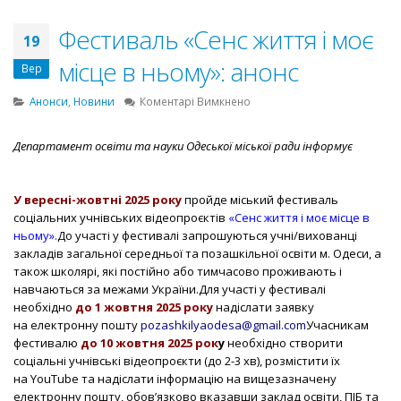
Фестиваль «Сенс життя і моє
19
місце в ньому»: анонс
Вер
до
Анонси
,
Новини
Коментарі Вимкнено
Фестиваль
«Сенс
Департамент освіти та науки Одеської міської ради інформує
життя
і
моє
У вересні-жовтні 2025 року
пройде міський фестиваль
місце
соціальних учнівських відеопроєктів
«Сенс життя і моє місце в
в
ньому»
.
До участі у фестивалі запрошуються учні/вихованці
ньому»:
закладів загальної середньої та позашкільної освіти м. Одеси, а
анонс
також школярі, які постійно або тимчасово проживають і
навчаються за межами України.
Для участі у фестивалі
необхідно
до 1 жовтня 2025 року
надіслати
заявку
на електронну пошту
pozashkilyaodesa@gmail.com
Учасникам
фестивалю
до 10 жовтня 2025 рок
у
необхідно створити
соціальні учнівські відеопроєкти (до 2-3 хв), розмістити їх
на YouTube та надіслати інформацію на вищезазначену
електронну пошту, обов’язково вказавши заклад освіти, ПІБ та