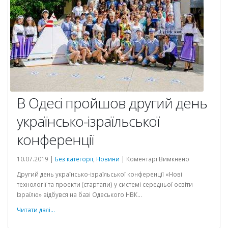
В Одесі пройшов другий день
українсько-ізраїльської
конференції
до
10.07.2019 |
Без категорії
,
Новини
|
Коментарі Вимкнено
В
Другий день українсько-ізраїльської конференції «Нові
Одесі
технології та проекти (стартапи) у системі середньої освіти
пройшов
Ізраїлю» відбувся на базі Одеського НВК...
другий
день
Читати далі...
українсько-