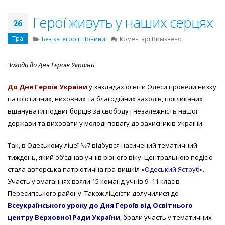
Герої живуть у наших серцях
26
Тра
до
Без категорії
,
Новини
Коментарі Вимкнено
Герої
живуть
Заходи до Дня Героїв України
у
наших
До Дня Героїв України
у закладах освіти Одеси провели низку
серцях
патріотичних, виховних та благодійних заходів, покликаних
вшанувати подвиг борців за свободу і незалежність нашої
держави та виховати у молоді повагу до захисників України.
Так, в
Одеському ліцеї №7
відбувся насичений тематичний
тиждень, який об’єднав учнів різного віку. Центральною подією
стала авторська патріотична гра-вишкіл «
Одеський Яструб
».
Участь у змаганнях взяли 15 команд учнів 9–11 класів
Пересипського району. Також ліцеїсти долучилися до
Всеукраїнського уроку до Дня Героїв від Освітнього
центру Верховної Ради України
, брали участь у тематичних