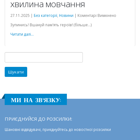
хвилина мовчання
до
27.11.2025 |
Без категорії
,
Новини
|
Коментарі Вимкнено
Загальнонац
Зупинись! Вшануй пам'ять героїв! (більше…)
хвилина
мовчання
Читати далі...
й
Пошук:
МИ НА ЗВ'ЯЗКУ:
ПРИЄДНУЙСЯ ДО РОЗСИЛКИ:
Шановні відвідувачі, приєднуйтесь до новостної розсилки