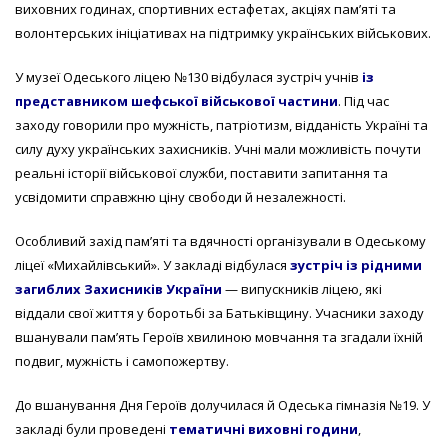
виховних годинах, спортивних естафетах, акціях пам’яті та
волонтерських ініціативах на підтримку українських військових.
У музеї
Одеського ліцею №130
відбулася зустріч учнів
із
представником шефської військової частини
. Під час
заходу говорили про мужність, патріотизм, відданість Україні та
силу духу українських захисників. Учні мали можливість почути
реальні історії військової служби, поставити запитання та
усвідомити справжню ціну свободи й незалежності.
Особливий захід пам’яті та вдячності організували в Одеському
ліцеї
«Михайлівський»
. У закладі відбулася
зустріч із рідними
загиблих Захисників України
— випускників ліцею, які
віддали свої життя у боротьбі за Батьківщину. Учасники заходу
вшанували пам’ять Героїв хвилиною мовчання та згадали їхній
подвиг, мужність і самопожертву.
До вшанування Дня Героїв долучилася й
Одеська гімназія №19
. У
закладі були проведені
тематичні виховні години
,