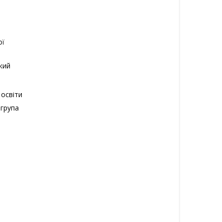
ої
кий
 освіти
 група