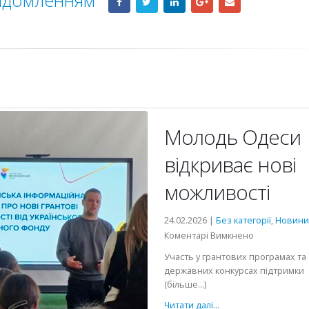
Молодь Одеси
відкриває нові
можливості
24.02.2026 |
Без категорії
,
Новини
до
Коментарі Вимкнено
Молодь
Участь у грантових програмах та
Одеси
державних конкурсах підтримки
відкриває
(більше…)
нові
Читати далі...