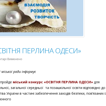
ОСВІТНЯ ПЕРЛИНА ОДЕСИ»
до
нтарі Вимкнено
Міський
конкурс
міської ради інформує
«ОСВІТНЯ
ПЕРЛИНА
пройде
міський конкурс «ОСВІТНЯ ПЕРЛИНА ОДЕСИ»
для
ОДЕСИ»
ільної, загальної середньої та позашкільної освіти відповідно до
а України в частині забезпечення заходів безпеки, пов’язаних і
єнного