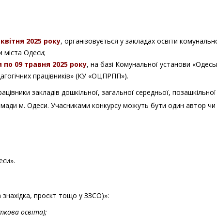
8 квітня 2025 року
, організовується у закладах освіти комунальн
и міста Одеси;
я по 09 травня 2025 року
, на базі Комунальної установи «Одесь
агогічних працівників» (КУ «ОЦПРПП»).
рацівники закладів дошкільної, загальної середньої, позашкільної
омади м. Одеси. Учасниками конкурсу можуть бути один автор чи
еси».
 знахідка, проєкт тощо у ЗЗСО)»:
ткова освіта);