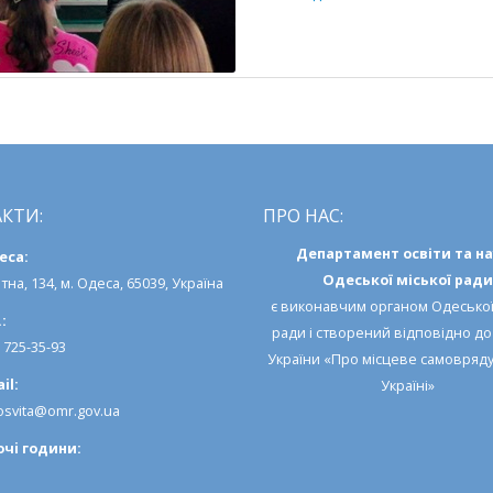
можливості
КТИ:
ПРО НАС:
Департамент освіти та н
еса:
Одеської міської ради
тна, 134, м. Одеса, 65039, Україна
є виконавчим органом
Одеської
:
ради
і створений відповідно д
) 725-35-93
України «Про місцеве самовряд
il:
Україні»
svita@omr.gov.ua
очi години: