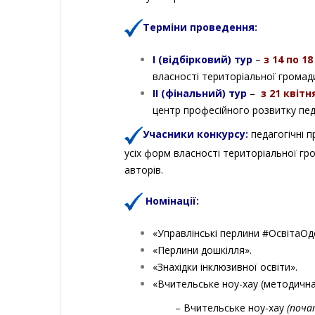
Терміни проведення:
І (відбірковий)
тур
–
з 14 по 1
власності територіальної громад
ІІ (фінальний)
тур
–
з 21 квітн
центр професійного розвитку пед
Учасники конкурсу:
педагогічні п
усіх форм власності територіальної гр
авторів.
Номінації:
«Управлінські перлини #ОсвітаОд
«Перлини дошкілля».
«Знахідки інклюзивної освіти».
«Вчительське ноу-хау (методична
– Вчительське ноу-хау
(поча