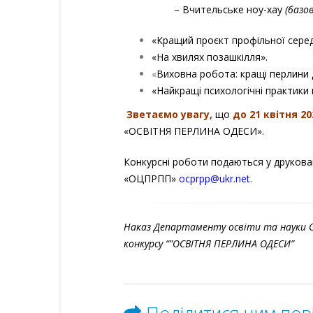
– Вчительське ноу-хау
(базо
«Кращий проєкт профільної серед
«На хвилях позашкілля».
«
Виховна робота: кращі перлини 
«Найкращі психологічні практики в
Зветаємо увагу,
що
до 21 квітня 20
«ОСВІТНЯ ПЕРЛИНА ОДЕСИ».
Конкурсні роботи подаються у друкова
«ОЦПРПП»
ocprpp@ukr.net
.
Наказ Департаменту освіти та науки О
конкурсу “”ОСВІТНЯ ПЕРЛИНА ОДЕСИ”
Поділитися цим по