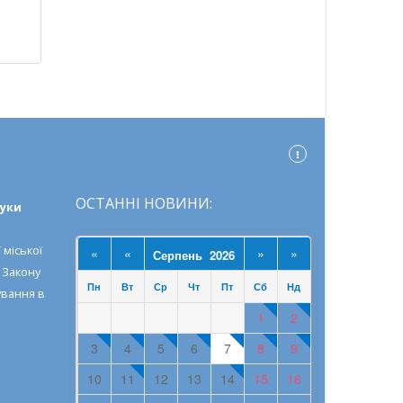
ОСТАННІ НОВИНИ:
ауки
 міської
«
«
»
»
Серпень 2026
о
Закону
Пн
Вт
Ср
Чт
Пт
Сб
Нд
ування в
1
2
3
4
5
6
7
8
9
10
11
12
13
14
15
16