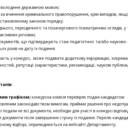
е володіння державною мовою;
і за вчинення кримінального правопорушення, крім випадків, якщ
установленому законом порядку;
нього, періодичного та позачергового психіатричних оглядів, у
активних речовин;
документlв, що підтверджують стаж педагогічної та/або науково-
ох років на дату ïx подання.
асть у конкурсі, може подавати додаткову інформацію, зокрема
стей, peпутації (характеристики, pекомендації, науковi публікац
тапів:
мим графіком
) конкурсна комісія перевіряє подані кандидатом
ановленим законодавством вимогам, приймає рішення про недопу
кі подали не всі документи, необхідні для участі в конкурсі відпов
 документи після завершення строку їх подання. Перелік кандида
рсному відборі, оприлюднюється на вебсайті Департаменту;