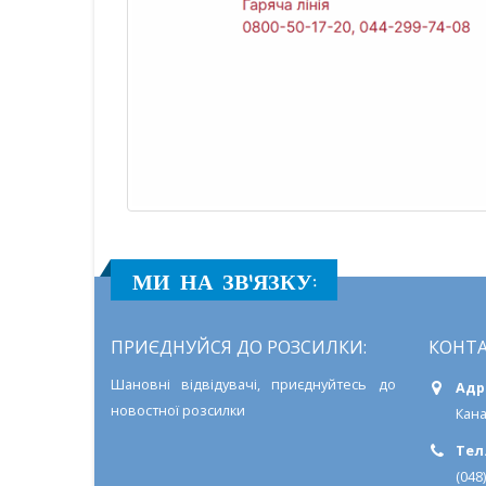
а
ки
ву:
ормує
ення
ивного
логічного
МИ НА ЗВ'ЯЗКУ:
у
иві
ПРИЄДНУЙСЯ ДО РОЗСИЛКИ:
КОНТА
Шановні відвідувачі, приєднуйтесь до
Адр
новостної розсилки
Кана
Тел.
(048