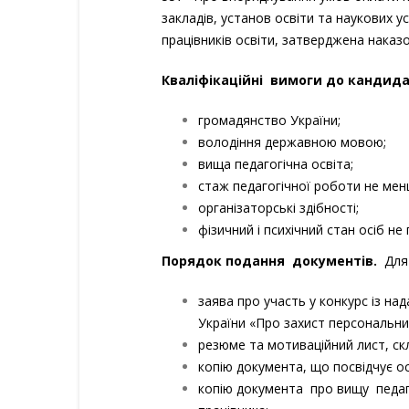
закладів, установ освіти та наукових 
працівників oсвіти, затверджена наказо
Кваліфікаційні вимоги до кандида
громадянство України;
володіння державною мовою;
вища педагогічна освіта;
стаж педагогічної роботи не мен
організаторські здібності;
фізичний i психічний стан осіб 
Порядок подання документів.
Для
заява про участь у конкурс iз на
України «Про захист персональних
резюме та мотиваційний лист, скл
копію документа, що посвідчує o
копію документа пpo вищу педаго