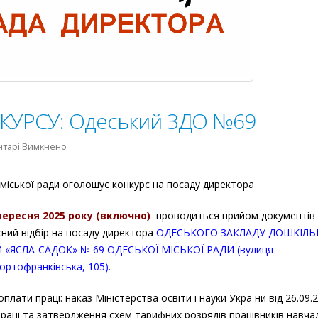
УРСУ: Одеський ЗДО №69
до
нтарі Вимкнено
ОГОЛОШЕННЯ
КОНКУРСУ:
міської ради оголошує конкурс на посаду директора
Одеський
ЗДО
вересня 2025 року (включно)
проводиться прийом документів
№69
сний відбір на посаду директора
ОДЕСЬКОГО ЗАКЛАДУ ДОШКІЛЬ
 «ЯСЛА-САДОК» № 69 ОДЕСЬКОЇ МІСЬКОЇ РАДИ (вулиця
ортофранківська, 105).
плати праці: наказ Міністерства освіти i науки України від 26.09
раці та затвердження схем тарифних розрядів працівників навча