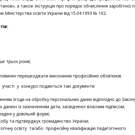
установ», а також Інструкція про порядок обчислення заробітної 
м Міністерства освіти України від 15.04.1993 № 102.
тів:
ше трьох років;
не повинен перешкоджати виконанню професійних обов’язків.
 участі у конкурсі подаються такі документи:
данням згоди на обробку персональних даних відпоsідно до Закон
 даних» із зазначенням дати, засвідченої власним підписом;
адені у довільній формі;
coбy та підтверджує громадянство України;
гічну освіту та/або професійну кваліфікацію педагогічного