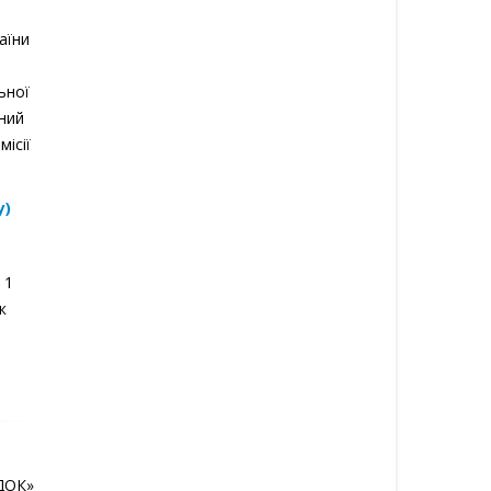
а
аїни
ьної
йний
ісії
у)
 1
к
ДОК»