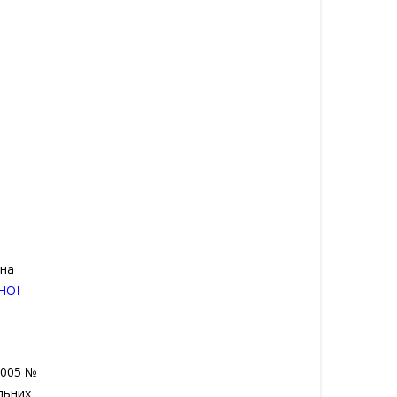
 на
НОЇ
.2005 №
льних