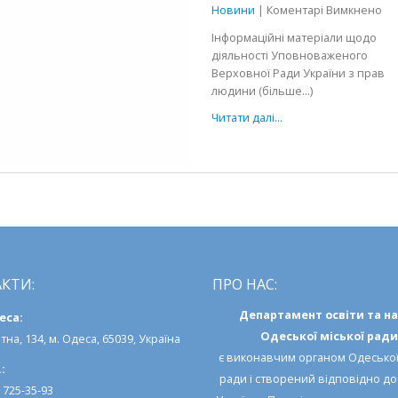
до
Новини
|
Коментарі Вимкнено
Пр
Інформаційні матеріали щодо
лю
діяльності Уповноваженого
ку
Верховної Ради України з прав
зв
людини (більше…)
за
Читати далі...
за
КТИ:
ПРО НАС:
Департамент освіти та н
еса:
Одеської міської ради
тна, 134, м. Одеса, 65039, Україна
є виконавчим органом
Одеської
:
ради
і створений відповідно д
) 725-35-93