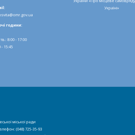
України «Про місцеве самовряд
il:
Україні»
svita@omr.gov.ua
очi години:
тв.: 8:00 - 17:00
 - 15:45
еської міської ради
Телефон: (048) 725-35-93