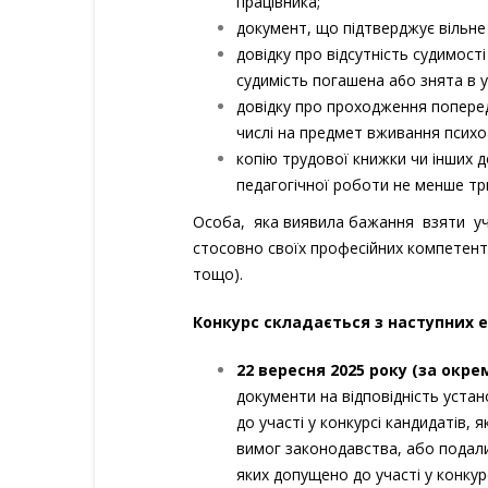
працівника;
документ, що підтверджує вільн
довідку про відсутність судимост
судимість погашена a6o знята в 
довідку про проходження поперед
числі на предмет вживання психо
копію трудової книжки чи інших 
педагогічної роботи не менше трь
Ocoбa, яка виявила бажання взяти уч
стосовно своїх професійних компетентно
тощо).
Конкурс складається з наступних е
22 вересня 2025 року
(за окре
документи на відповідність уст
до участі у конкурсі кандидатів, я
вимог законодавства, або подали
яких допущено до участі у конку