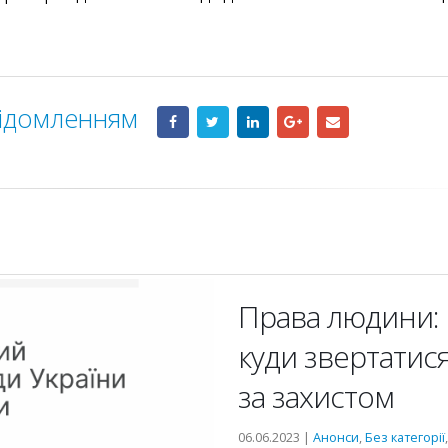
відомленням
Права людини:
куди звертатис
за захистом
06.06.2023 |
Анонси
,
Без категорії
,