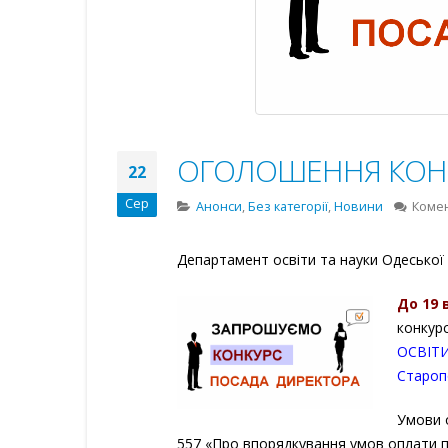
ОГОЛОШЕННЯ КОНК
22
Сер
Анонси
,
Без категорії
,
Новини
Коме
Департамент освіти та науки Одеської 
До 19 
конкур
ОСВІТИ
Староп
Умови о
557 «Про впорядкування умов оплати п