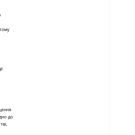
о
 тому
ії
щення
ідно до
тів,