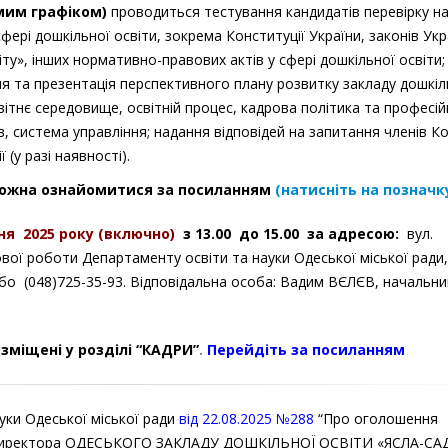
емим графіком)
проводиться тестування кандидатів перевірку н
фері дошкільної освіти, зокрема Конституції України, законів Укр
іту», інших нормативно-правових актів у сфері дошкільної освіти;
ня та презентація перспективного плану розвитку закладу дошкіл
вітнє середовище, освітній процес, кадрова політика та професі
, система управління; надання відповідей на запитання членів Ком
 (у разі наявності).
можна ознайомитися за посиланням
(натисніть на позначк
я 2025 року (включно)
з 13.00 до 15.00 за адресою:
вул.
ової роботи Департаменту освіти та науки Одеської міської ради,
 або (048)725-35-93. Відповідальна особа: Вадим ВЄЛЄВ, начальни
зміщені у розділі “КАДРИ”
.
Перейдіть за посиланням
уки Одеської міської ради
від 22.08.2025 №288
“Про оголошення
у директора ОДЕСЬКОГО ЗАКЛАДУ ДОШКІЛЬНОЇ ОСВІТИ «ЯСЛА-СА