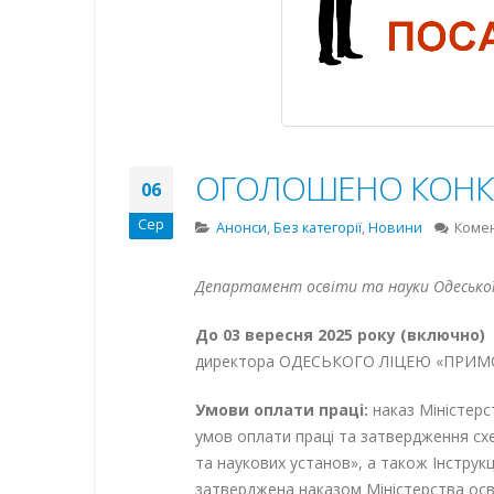
ОГОЛОШЕНО КОНКУР
06
Сер
Анонси
,
Без категорії
,
Новини
Коме
Департамент освіти та науки Одеської 
До 03 вересня 2025 року (включно)
директора ОДЕСЬКОГО ЛІЦЕЮ «ПРИМОРС
Умови оплати праці:
наказ Міністерст
умов оплати праці та затвердження схе
та наукових установ», а також Інструкц
затверджена наказом Міністерства осві