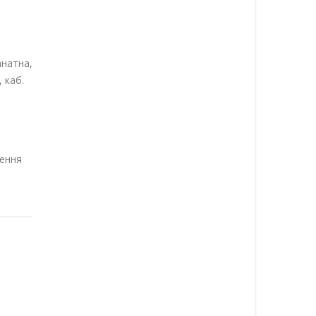
анатна,
 каб.
дення