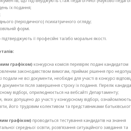
окументів, що підтверджують стаж педагогічної (науково-педагог
ень їх подання;
;
нього (періодичного) психіатричного огляду;
овільній формі.
підтверджують її професійні та/або моральні якості.
тапів:
емим графіком)
конкурсна комісія перевіряє подані кандидатом
ановленим законодавством вимогам, приймає рішення про недопу
кі подали не всі документи, необхідні для участі в конкурсі відпов
 документи після завершення строку їх подання. Перелік кандида
рсному відборі, оприлюднюється на вебсайті Департаменту;
, яких допущено до участі у конкурсному відборі, ознайомлюють
віти, його трудовим колективом та представниками батьківсько
емим графіком)
проводиться тестування кандидатів на знання
гальної середньої освіти, розв’язання ситуаційного завдання та