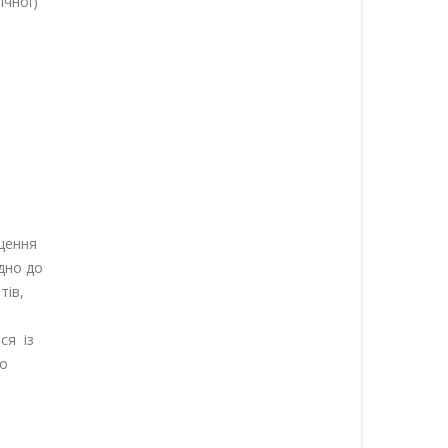
ічної)
щення
ідно до
тів,
ся із
го