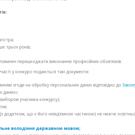
ів:
гістра;
ше трьох років;
не повинен перешкоджати виконанню професійних обов’язків.
часті у конкурсі подаються такі документи:
аданням згоди на обробку персональних даних відповідно до
Закон
х даних»;
 вибором учасника конкурсу);
їни;
 (з додатком, що є його невід’ємною частиною) не нижче освітнь
ільне володіння державною мовою;