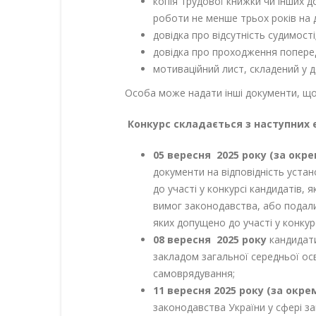
копія трудової книжки чи інших д
роботи не менше трьох років на д
довідка про відсутність судимості
довідка про проходження поперед
мотиваційний лист, складений у д
Особа може надати інші документи, що 
Конкурс складається з наступних е
05 вересня 2025 року (за окр
документи на відповідність уст
до участі у конкурсі кандидатів, я
вимог законодавства, або подали
яких допущено до участі у конку
08 вересня 2025 року
кандидати
закладом загальної середньої ос
самоврядування;
11 вересня 2025 року (за окр
законодавства України у сфері за