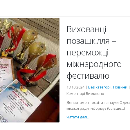
Вихованці
позашкілля –
переможці
міжнародного
фестивалю
18.10.2024 |
Без категорії
,
Новини
до
Коментарі Вимкнено
Вихованці
Департамент освіти та науки Одес
позашкілля
міської ради інформує (більше…)
–
Читати далі...
переможці
міжнародного