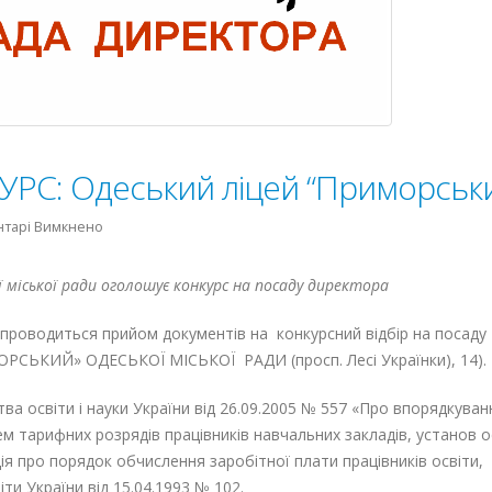
С: Одеський ліцей “Приморськ
до
нтарі Вимкнено
ОГОЛОШЕНО
КОНКУРС:
міської ради оголошує конкурс на посаду директора
Одеський
ліцей
проводиться прийом документів на конкурсний відбір на посаду
“Приморський”
ЬКИЙ» ОДЕСЬКОЇ МІСЬКОЇ РАДИ (просп. Лесі Українки), 14).
ва освіти і науки України від 26.09.2005 № 557 «Про впорядкуван
м тарифних розрядів працівників навчальних закладів, установ о
ія про порядок обчислення заробітної плати працівників освіти,
ти України від 15.04.1993 № 102.