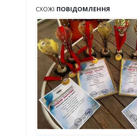
СХОЖІ
ПОВІДОМЛЕННЯ
ської ради
ру на
 «Одеський