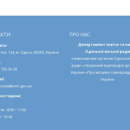
фестивалю
КТИ:
ПРО НАС:
Департамент освіти та н
еса:
Одеської міської ради
тна, 134, м. Одеса, 65039, Україна
є виконавчим органом
Одеської
:
ради
і створений відповідно д
) 725-35-93
України «Про місцеве самовряд
il:
Україні»
svita@omr.gov.ua
очi години:
тв.: 8:00 - 17:00
 - 15:45