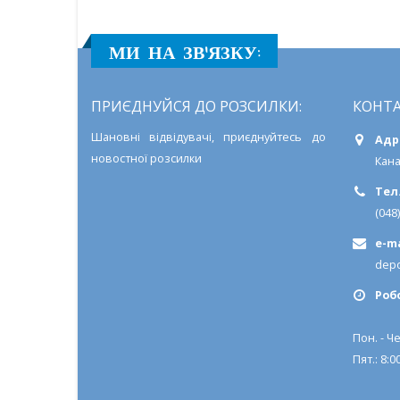
МИ НА ЗВ'ЯЗКУ:
ПРИЄДНУЙСЯ ДО РОЗСИЛКИ:
КОНТА
Шановні відвідувачі, приєднуйтесь до
Адр
новостної розсилки
Кана
Тел.
(048
e-ma
depo
Роб
Пон. - Че
Пят.: 8:00