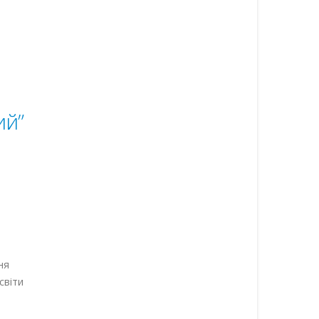
ий”
ня
світи