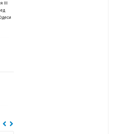
 III
ред
 Одеси