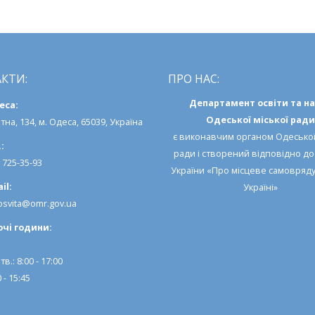
навчальног
року
КТИ:
ПРО НАС:
Департамент освіти та н
еса:
Одеської міської ради
тна, 134, м. Одеса, 65039, Україна
є виконавчим органом
Одеської
:
ради
і створений відповідно д
) 725-35-93
України «Про місцеве самовряд
il:
Україні»
svita@omr.gov.ua
очi години:
тв.: 8:00 - 17:00
 - 15:45