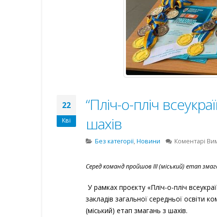
“Пліч-о-пліч всеукраїн
22
шахів
Кві
Без категорії
,
Новини
Коментарі Ви
Серед команд пройшов ІІІ (міський) етап зма
У рамках проєкту «Пліч-о-пліч всеукраї
закладів загальної середньої освіти ко
(міський) етап змагань з шахів.