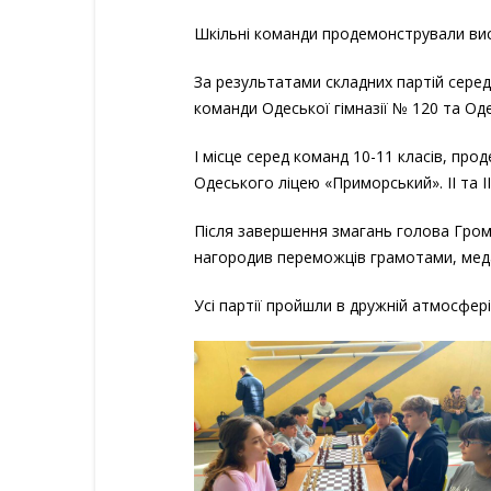
Шкільні команди продемонстрували висо
За результатами складних партій сере
команди Одеської гімназії № 120 та Одес
І місце серед команд 10-11 класів, пр
Одеського ліцею «Приморський». ІІ та І
Після завершення змагань голова Грома
нагородив переможців грамотами, мед
Усі партії пройшли в дружній атмосфері