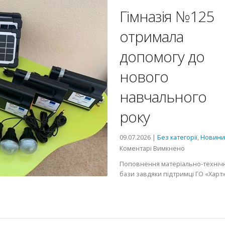
Гімназія №125
отримала
допомогу до
нового
навчального
року
09.07.2026 |
Без категорії
,
Новини
до
Коментарі Вимкнено
Гімназія
Поповнення матеріально-техніч
№125
бази завдяки підтримці ГО «Харт
отримала
допомогу
до
нового