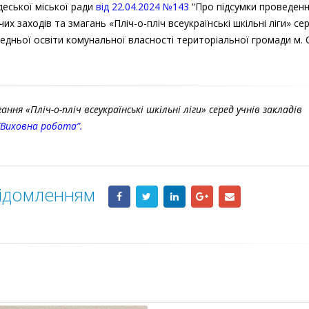
еської міської ради
від 22.04.2024 №143
“Про підсумки проведення
х заходів та змагань «Пліч-о-пліч всеукраїнські шкільні ліги» се
ередньої освіти комунальної власності територіальної громади м.
ання «Пліч-о-пліч всеукраїнські шкільні ліги» серед учнів закладів
“Виховна робота”.
відомленням