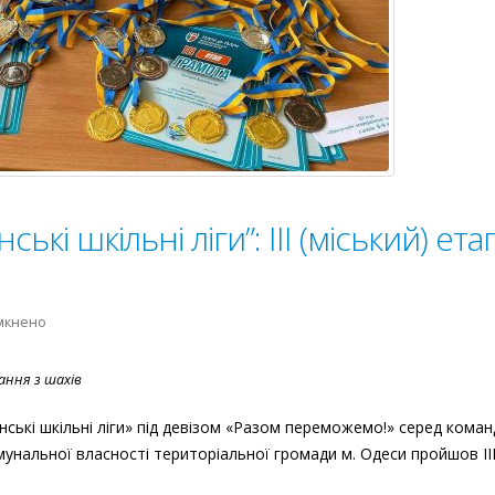
ські шкільні ліги”: ІІІ (міський) ета
до
мкнено
“Пліч-
о-
гання з шахів
пліч
всеукраїнські
нські шкільні ліги» під девізом «Разом переможемо!» серед коман
шкільні
мунальної власності територіальної громади м. Одеси пройшов ІІ
ліги”:
ІІІ