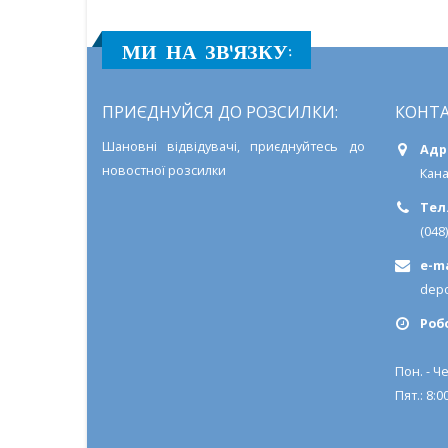
МИ НА ЗВ'ЯЗКУ:
ПРИЄДНУЙСЯ ДО РОЗСИЛКИ:
КОНТА
Шановні відвідувачі, приєднуйтесь до
Адр
новостної розсилки
Кана
Тел.
(048
e-ma
depo
Роб
Пон. - Че
Пят.: 8:00