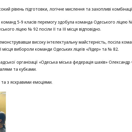
(міський)
кий рівень підготовки, логічне мислення та захопливі комбінації
етап
з
д команд 5-9 класів перемогу здобула команда Одеського ліцею 
шахів
ького ліцею № 92 посіли ІІ та ІІІ місця відповідно.
одемонструвавши високу інтелектуальну майстерність, посіла ком
ІІ місця вибороли команди Одеських ліцеїв «Лідер» та № 82.
дської організації «Одеська міська федерація шахів» Олександр
алями та кубками.
 та з яскравими емоціями.