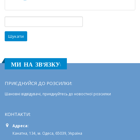
яке
пам’ятає
козаків»
Пошук:
МИ НА ЗВ'ЯЗКУ:
ПРИЄДНУЙСЯ ДО РОЗСИЛКИ:
Шановні відвідувачі, приєднуйтесь до новостної розсилки
КОНТАКТИ:
Адреса:
Канатна, 134, м. Одеса, 65039, Україна