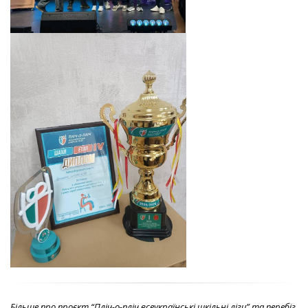
Більше про проєкт “Пліч-о-пліч всеукраїнські шкільні ліги” та перебіг