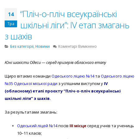
“Пліч-о-пліч всеукраїнські
14
шкільні ліги”: IV етап змагань
Тра
з шахів
до
Без категорії
,
Новини
Коментарі Вимкнено
“Пліч-
о-
Юні шахісти Одеси — серед призерів обласного етапу
пліч
всеукраїнські
Щиро вітаємо команди
Одеського ліцею №14
та
Одеського ліцею
шкільні
ліги”:
№35 Одеської міської ради
з успішним виступом у
IV
IV
(обласному) етапі проєкту “
Пліч-о-пліч всеукраїнські
етап
шкільні ліги”
з шахів.
змагань
з
За результатами змагань:
шахів
Одеський ліцей №14
посів
ІІІ місце
серед учнів та учениць
10–11 класів;