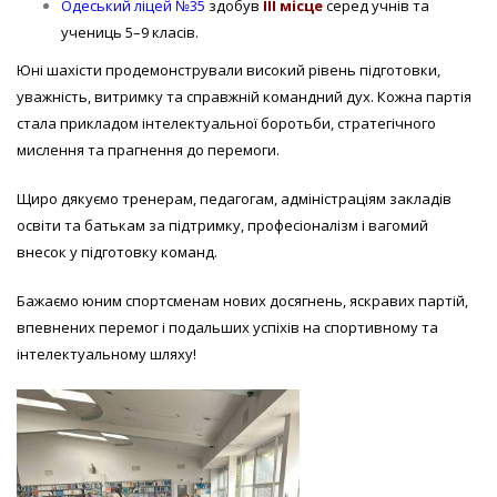
Одеський ліцей №35
здобув
ІІІ місце
серед учнів та
учениць 5–9 класів.
Юні шахісти продемонстрували високий рівень підготовки,
уважність, витримку та справжній командний дух. Кожна партія
стала прикладом інтелектуальної боротьби, стратегічного
мислення та прагнення до перемоги.
Щиро дякуємо тренерам, педагогам, адміністраціям закладів
освіти та батькам за підтримку, професіоналізм і вагомий
внесок у підготовку команд.
Бажаємо юним спортсменам нових досягнень, яскравих партій,
впевнених перемог і подальших успіхів на спортивному та
інтелектуальному шляху!