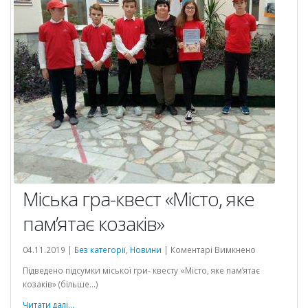
Міська гра-квест «Місто, яке
й
пам’ятає козаків»
до
04.11.2019 |
Без категорії
,
Новини
|
Коментарі Вимкнено
Міська
Підведено підсумки міської гри- квесту «Місто, яке пам’ятає
гра-
козаків» (більше…)
квест
«Місто,
Читати далі...