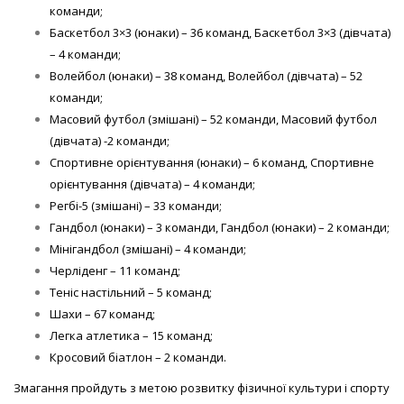
команди;
Баскетбол 3×3 (юнаки) – 36 команд, Баскетбол 3×3 (дівчата)
– 4 команди;
Волейбол (юнаки) – 38 команд, Волейбол (дівчата) – 52
команди;
Масовий футбол (змішані) – 52 команди, Масовий футбол
(дівчата) -2 команди;
Спортивне орієнтування (юнаки) – 6 команд, Спортивне
орієнтування (дівчата) – 4 команди;
Регбі-5 (змішані) – 33 команди;
Гандбол (юнаки) – 3 команди, Гандбол (юнаки) – 2 команди;
Мінігандбол (змішані) – 4 команди;
Черліденг – 11 команд;
Теніс настільний – 5 команд;
Шахи – 67 команд;
Легка атлетика – 15 команд;
Кросовий біатлон – 2 команди.
Змагання пройдуть з метою розвитку фізичної культури і спорту