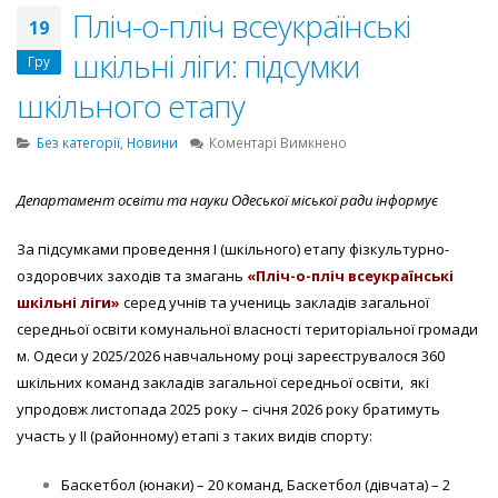
Пліч-о-пліч всеукраїнські
19
шкільні ліги: підсумки
Гру
шкільного етапу
до
Без категорії
,
Новини
Коментарі Вимкнено
Пліч-
о-
Департамент освіти та науки Одеської міської ради інформує
пліч
всеукраїнські
За підсумками проведення І (шкільного) етапу фізкультурно-
шкільні
ліги:
оздоровчих заходів та змагань
«Пліч-о-пліч всеукраїнські
підсумки
шкільні ліги»
серед учнів та учениць закладів загальної
шкільного
середньої освіти комунальної власності територіальної громади
етапу
м. Одеси у 2025/2026 навчальному році зареєструвалося 360
шкільних команд закладів загальної середньої освіти, які
упродовж листопада 2025 року – січня 2026 року братимуть
участь у II (районному) етапі з таких видів спорту:
Баскетбол (юнаки) – 20 команд, Баскетбол (дівчата) – 2