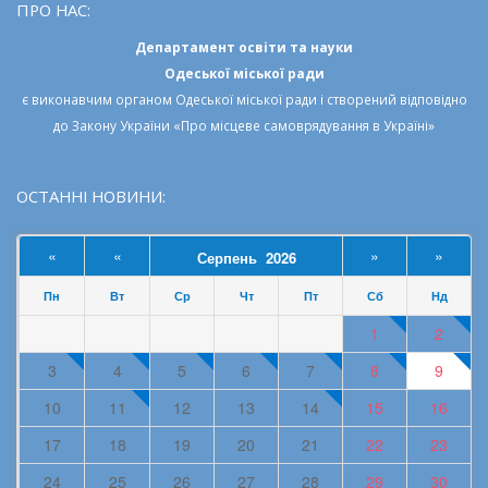
Департамент освіти та науки
Одеської міської ради
є виконавчим органом
Одеської міської ради
і створений відповідно
до
Закону України «Про місцеве самоврядування в Україні»
ОСТАННІ НОВИНИ:
«
«
»
»
Серпень 2026
Пн
Вт
Ср
Чт
Пт
Сб
Нд
1
2
3
4
5
6
7
8
9
10
11
12
13
14
15
16
17
18
19
20
21
22
23
24
25
26
27
28
29
30