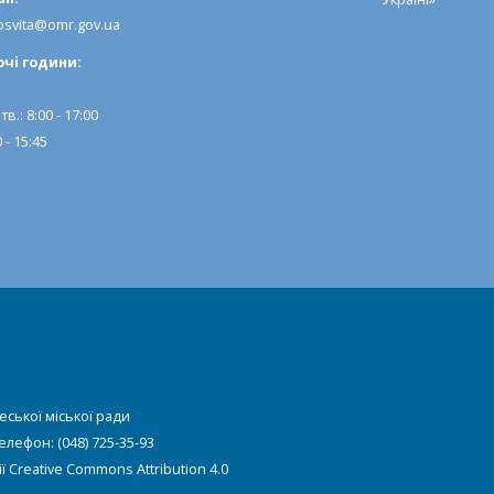
svita@omr.gov.ua
очi години:
тв.: 8:00 - 17:00
 - 15:45
еської міської ради
Телефон: (048) 725-35-93
ії
Creative Commons Attribution 4.0