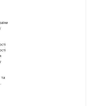
раїни
ї
ості
ості
я
у
 та
.