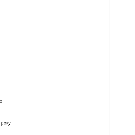
ро
0 року