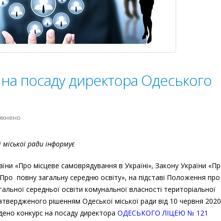
на посаду директора Одеського
до
мкнено
Проведено
конкурс
міської ради інформує
на
посаду
аїни «Про місцеве самоврядування в Україні», Закону України «П
директора
 «Про повну загальну середню освіту», на підставі Положення про
Одеського
агальної середньої освіти комунальної власності територіальної
ліцею
 затвердженого рішенням Одеської міської ради від 10 червня 202
№121
ено конкурс на посаду директора
ОДЕСЬКОГО ЛІЦЕЮ № 121