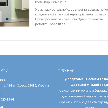
до
Коментарі Вимкнено
Тривають
У закладах загальної середньої та дошкільної о
ремонтні
комунальної власності територіальної громади
роботи
Приморського району міста Одеси тривають
у
ремонтні роботи за...
закладах
освіти
міста
Одеси
КТИ:
ПРО НАС:
Департамент освіти та н
еса:
Одеської міської ради
тна, 134, м. Одеса, 65039, Україна
є виконавчим органом
Одеської
:
ради
і створений відповідно д
) 725-35-93
України «Про місцеве самовряд
il:
Україні»