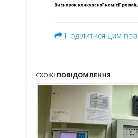
Висновок конкурсної комісії розм
Поділитися цим по
СХОЖІ
ПОВІДОМЛЕННЯ
 the
»:
ладів