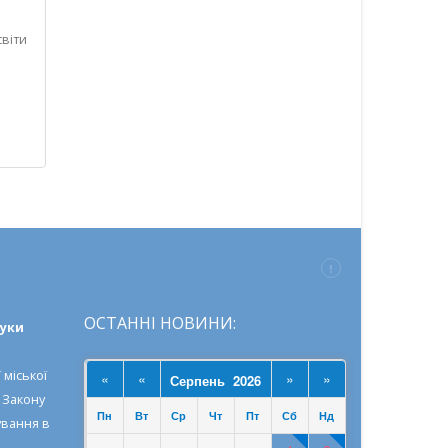
світи
Читати далі...
ОСТАННІ НОВИНИ:
ауки
 міської
«
«
»
»
Серпень 2026
о
Закону
Пн
Вт
Ср
Чт
Пт
Сб
Нд
ування в