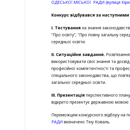
ОДЕСЬКОЇ МІСЬКОЇ РАДИ (вулиця Кіри 
Конкурс відбувався за наступними
І. Тестування
на знання законодавства
“Про освіту”, “Про повну загальну сере
середньої освіти.
ІІ. Ситуаційне завдання.
Розв’язання
використовувати свої знання та досвід
професійної компетентності та профес
спеціального законодавства, що пов’яз
загальної середньої освіти.
ІІІ. Презентація
перспективного плану 
відкрито презентує державною мовою п
Переможцем конкурсного відбору на п
РАДИ
визначено Тіну Коваль.