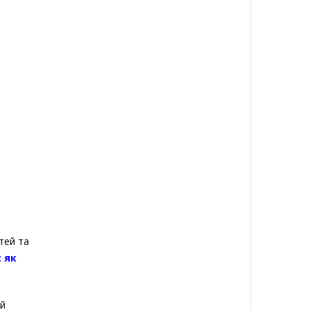
тей та
 як
ей