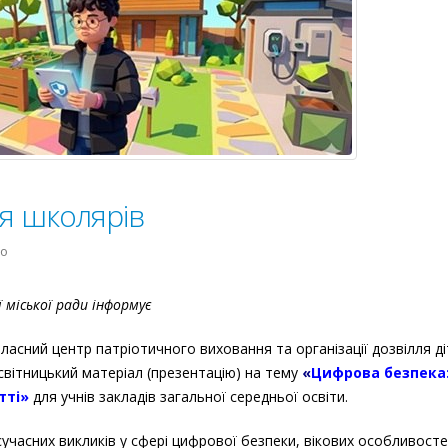
я школярів
до
но
Цифрова
безпека
міської ради інформує
для
школярів
сний центр патріотичного виховання та організації дозвілля ді
вітницький матеріал (презентацію) на тему
«
Цифрова безпека:
тті»
для учнів закладів загальної середньої освіти.
учасних викликів у сфері цифрової безпеки, вікових особливост