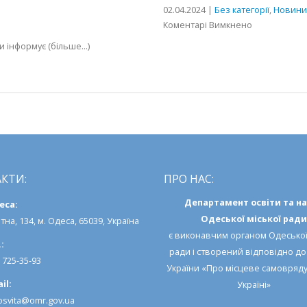
02.04.2024 |
Без категорії
,
Новини
до
Коментарі Вимкнено
«INFOMATRIX
ди інформує (більше…)
2024»:
суперфінал
Міжнародно
конкурсу
комп’ютерн
проєктів
КТИ:
ПРО НАС:
Департамент освіти та н
еса:
Одеської міської ради
тна, 134, м. Одеса, 65039, Україна
є виконавчим органом
Одеської
:
ради
і створений відповідно д
) 725-35-93
України «Про місцеве самовряд
il:
Україні»
svita@omr.gov.ua