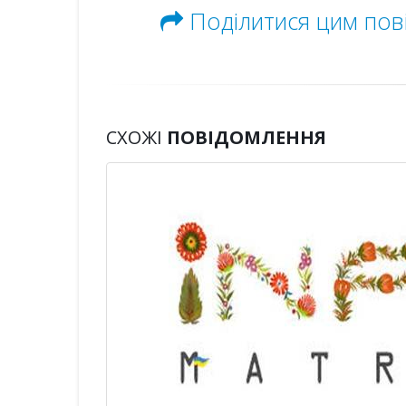
Поділитися цим по
СХОЖІ
ПОВІДОМЛЕННЯ
я
обіт
світи
ого
деси
Новини
|