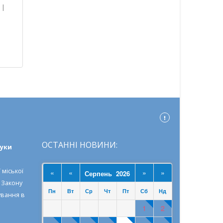
|
-
го
их
ОСТАННІ НОВИНИ:
ауки
 міської
«
«
»
»
Серпень 2026
о
Закону
Пн
Вт
Ср
Чт
Пт
Сб
Нд
ування в
1
2