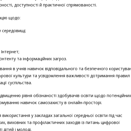
рності, доступності й практичної спрямованості.
ацію щодо:
 середовищі;
 Інтернет;
онтенту та інформаційних загроз.
вання в учнів навичок відповідального та безпечного користува
рової культури та усвідомлення важливості дотримання правил
ації суспільства.
ідвищенню рівня обізнаності здобувачів освіти щодо потенційних
рмуванню навичок самозахисту в онлайн-просторі.
використання у закладах загальної середньої освіти під час
х, виховних та профілактичних заходів із питань цифрової
 дітей і молоді.