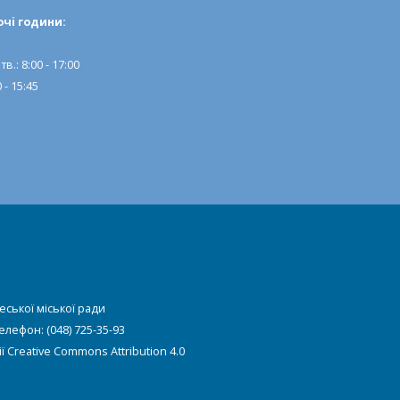
очi години:
тв.: 8:00 - 17:00
 - 15:45
еської міської ради
Телефон: (048) 725-35-93
ії
Creative Commons Attribution 4.0