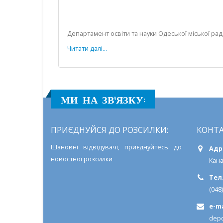
дення
редньої та
тних
вського
дятся
Департамент освіти та науки Одеської міської ра
тні...
Читати далі...
дах
овського
у
МИ НА ЗВ'ЯЗКУ:
ПРИЄДНУЙСЯ ДО РОЗСИЛКИ:
КОНТА
Шановні відвідувачі, приєднуйтесь до
Адр
новостної розсилки
Кана
Тел.
(048
e-ma
depo