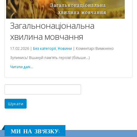
Загальнонаціональна
хвилина мовчання
до
17.02.2026 |
Без категорії
,
Новини
|
Коментарі Вимкнено
Загальнонац
ації
Зупинись! Вшануй пам'ять героїв! (більше…)
хвилина
мовчання
Читати далі...
ного
Пошук:
МИ НА ЗВ'ЯЗКУ: