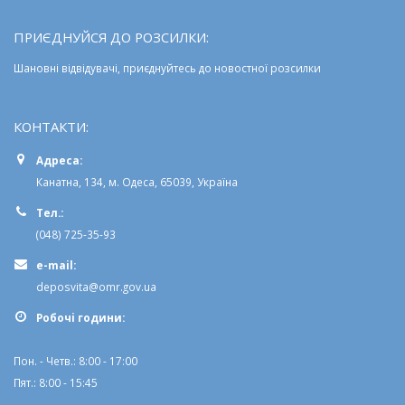
ПРИЄДНУЙСЯ ДО РОЗСИЛКИ:
Шановні відвідувачі, приєднуйтесь до новостної розсилки
КОНТАКТИ:
Адреса:
Канатна, 134, м. Одеса, 65039, Україна
Тел.:
(048) 725-35-93
e-mail:
deposvita@omr.gov.ua
Робочi години:
Пон. - Четв.: 8:00 - 17:00
Пят.: 8:00 - 15:45