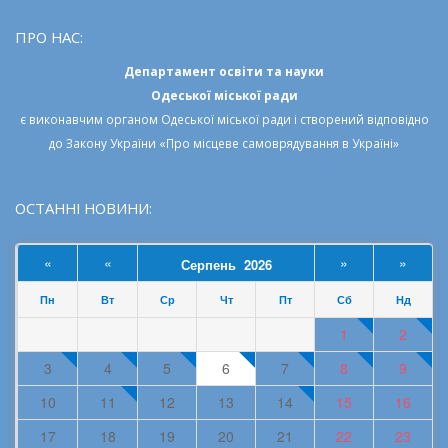
ПРО НАС:
Департамент освіти та науки
Одеської міської ради
є виконавчим органом
Одеської міської ради
і створений відповідно
до
Закону України «Про місцеве самоврядування в Україні»
ОСТАННІ НОВИНИ:
«
«
»
»
Серпень 2026
Пн
Вт
Ср
Чт
Пт
Сб
Нд
1
2
3
4
5
6
7
8
9
10
11
12
13
14
15
16
17
18
19
20
21
22
23