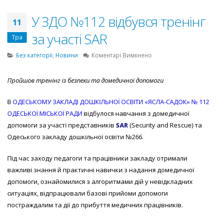
У ЗДО №112 відбувся тренінг
11
за участі SAR
Тра
до
Без категорії
,
Новини
Коментарі Вимкнено
У
ЗДО
Пройшов тренінг із безпеки та домедичної допомоги
№112
відбувся
В
ОДЕСЬКОМУ ЗАКЛАДІ ДОШКІЛЬНОЇ ОСВІТИ «ЯСЛА-САДОК» № 112
тренінг
за
ОДЕСЬКОЇ МІСЬКОЇ РАДИ
відбулося навчання з домедичної
участі
допомоги за участі представників
SAR
(Security and Rescue) та
SAR
Одеського закладу дошкільної освіти №266.
Під час заходу педагоги та працівники закладу отримали
важливі знання й практичні навички з надання домедичної
допомоги, ознайомилися з алгоритмами дій у невідкладних
ситуаціях, відпрацювали базові прийоми допомоги
постраждалим та дії до прибуття медичних працівників.