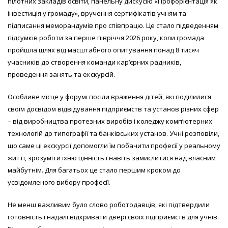
пілотних закладів освіти, панельну дискусію «Профорієнтація як
інвестиція у громаду», вручення сертифікатів учням та
підписання меморандумів про співпрацю. Це стало підведенням
підсумків роботи за перше півріччя 2026 року, коли громада
пройшла шлях від масштабного опитування понад 8 тисяч
учасників до створення команди кар’єрних радників,
проведення занять та екскурсій.
Особливе місце у форумі посіли враження дітей, які поділилися
своїм досвідом відвідування підприємств та установ різних сфер
– від виробництва протезних виробів і коледжу комп’ютерних
технологій до типографії та банківських установ. Учні розповіли,
що саме ці екскурсії допомогли їм побачити професії у реальному
житті, зрозуміти їхню цінність і навіть замислитися над власним
майбутнім. Для багатьох це стало першим кроком до
усвідомленого вибору професії.
Не менш важливим було слово роботодавців, які підтвердили
готовність і надалі відкривати двері своїх підприємств для учнів.