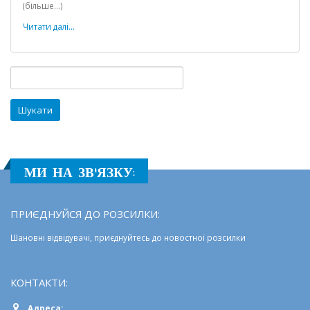
(більше…)
нарада
керівників
Читати далі...
закладів
освіти
міста
Пошук:
МИ НА ЗВ'ЯЗКУ:
ПРИЄДНУЙСЯ ДО РОЗСИЛКИ:
Шановні відвідувачі, приєднуйтесь до новостної розсилки
КОНТАКТИ:
Адреса: