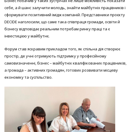
Бізнес побачив у таких зустрічах не лише можливість показати
себе, а й шанс залучити молодь, знайти майбутніх працівників і
сформувати позитивний імідж компаній. Представники проєкту
DECIDE наголосили, що саме така співпраця громади, освіти й
бізнесу відповідає реальним потребам ринку праці та є
інвестицією у майбутнє.
Форум став яскравим прикладом того, як спільна дія створює
простір, де учні отримують підтримку у професійному
самовизначенні, бізнес – майбутніх кваліфікованих працівників,
а громада – активних громадян, готових розвивати місцеву
економіку та суспільство.