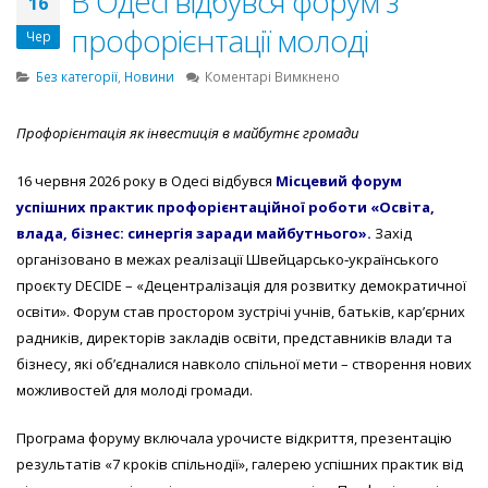
В Одесі відбувся форум з
16
профорієнтації молоді
Чер
до
Без категорії
,
Новини
Коментарі Вимкнено
В
Одесі
Профорієнтація як інвестиція в майбутнє громади
відбувся
форум
16 червня 2026 року в Одесі відбувся
Місцевий форум
з
профорієнтації
успішних практик профорієнтаційної роботи «Освіта,
молоді
влада, бізнес: синергія заради майбутнього».
Захід
організовано в межах реалізації Швейцарсько‑українського
проєкту DECIDE – «Децентралізація для розвитку демократичної
освіти». Форум став простором зустрічі учнів, батьків, кар’єрних
радників, директорів закладів освіти, представників влади та
бізнесу, які об’єдналися навколо спільної мети – створення нових
можливостей для молоді громади.
Програма форуму включала урочисте відкриття, презентацію
результатів «7 кроків спільнодії», галерею успішних практик від