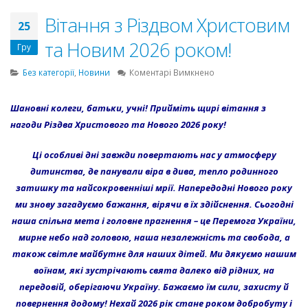
Вітання з Різдвом Христовим
25
та Новим 2026 роком!
Гру
до
Без категорії
,
Новини
Коментарі Вимкнено
Вітання
з
Шановні колеги, батьки, учні! Прийміть щирі вітання з
Різдвом
нагоди Різдва Христового та Нового 2026 року!
Христовим
та
Новим
Ці особливі дні завжди повертають нас у атмосферу
2026
дитинства, де панували віра в дива, тепло родинного
роком!
затишку та найсокровенніші мрії.
Напередодні Нового року
ми знову загадуємо бажання, вірячи в їх здійснення. Сьогодні
наша спільна мета і головне прагнення – це Перемога України,
мирне небо над головою, наша незалежність та свобода, а
також світле майбутнє для наших дітей.
Ми дякуємо нашим
воїнам, які зустрічають свята далеко від рідних, на
передовій, оберігаючи Україну. Бажаємо їм сили, захисту й
повернення додому!
Нехай 2026 рік стане роком добробуту і