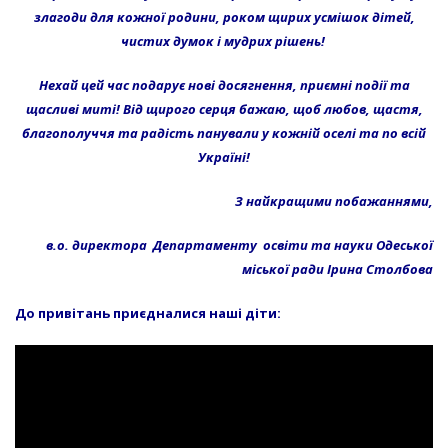
злагоди для кожної родини, роком щирих усмішок дітей,
чистих думок і мудрих рішень!
Нехай цей час подарує нові досягнення, приємні події та
щасливі миті!
Від щирого серця бажаю, щоб любов, щастя,
благополуччя та радість панували у кожній оселі та по всій
Україні!
З найкращими побажаннями,
в.о.
директор
а
Департаменту освіти та науки Одеської
міської ради
Ірина Столбова
До привітань приєдналися наші діти: