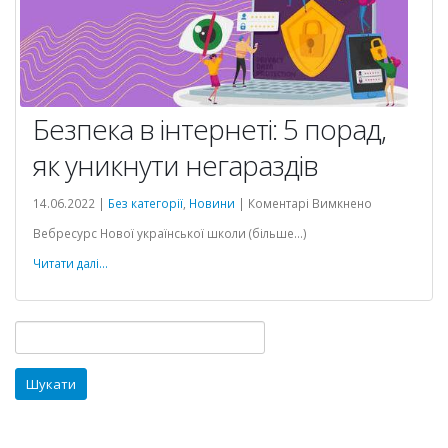
Безпека в інтернеті: 5 порад,
як уникнути негараздів
до
14.06.2022 |
Без категорії
,
Новини
|
Коментарі Вимкнено
Безпека
Вебресурс Нової української школи (більше…)
в
інтернеті:
Читати далі...
5
порад,
як
Пошук:
уникнути
негараздів