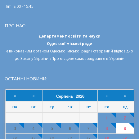
Пят.: 8:00 - 15:45
ПРО НАС:
Департамент освіти та науки
Одеської міської ради
є виконавчим органом
Одеської міської ради
і створений відповідно
до
Закону України «Про місцеве самоврядування в Україні»
ОСТАННІ НОВИНИ:
«
«
»
»
Серпень 2026
Пн
Вт
Ср
Чт
Пт
Сб
Нд
1
2
3
4
5
6
7
8
9
10
11
12
13
14
15
16