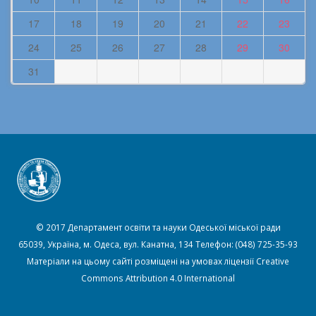
17
18
19
20
21
22
23
24
25
26
27
28
29
30
31
© 2017 Департамент освіти та науки Одеської міської ради
65039, Україна, м. Одеса, вул. Канатна, 134 Телефон: (048) 725-35-93
Матеріали на цьому сайті розміщені на умовах ліцензії
Creative
Commons Attribution 4.0 International