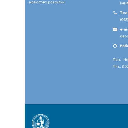
новостної розсилки
Кана
Тел.
(048
e-ma
depo
Роб
Пон. - Че
Пят.: 8:00