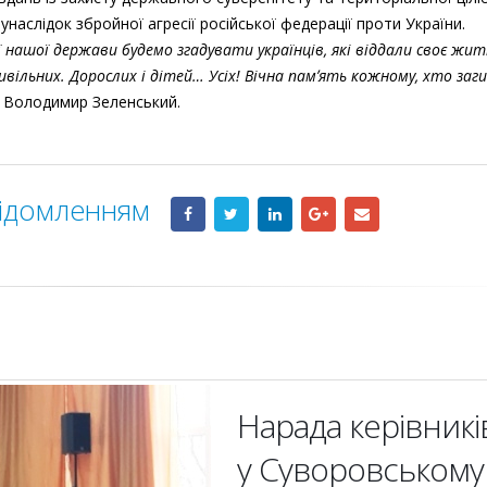
унаслідок збройної агресії російської федерації проти України.
ї нашої держави будемо згадувати українців, які віддали своє жи
 цивільних. Дорослих і дітей… Усіх! Вічна памʼять кожному, хто заги
 Володимир Зеленський.
відомленням
Нарада керівникі
у Суворовському