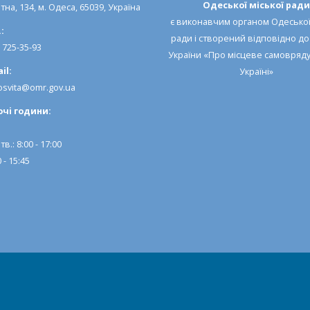
Одеської міської ради
тна, 134, м. Одеса, 65039, Україна
є виконавчим органом
Одеської
:
ради
і створений відповідно д
) 725-35-93
України «Про місцеве самовряд
il:
Україні»
svita@omr.gov.ua
очi години:
тв.: 8:00 - 17:00
 - 15:45