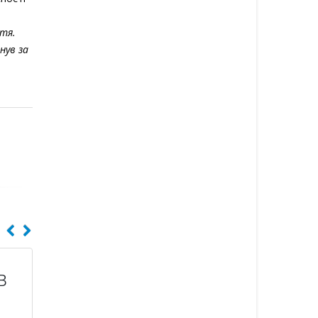
ття.
нув за
в