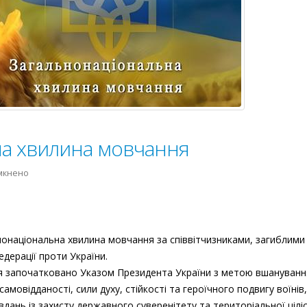
на хвилина мовчання
до
мкнено
Загальнонаціональна
хвилина
мовчання
нонаціональна хвилина мовчання за співвітчизниками, загиблими
едерації проти України.
я започатковано Указом Президента України з метою вшануванн
 самовідданості, сили духу, стійкості та героїчного подвигу воїнів,
дань із захисту державного суверенітету та територіальної цілі