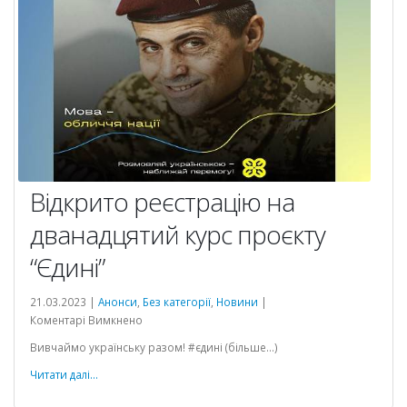
Відкрито реєстрацію на
дванадцятий курс проєкту
“Єдині”
21.03.2023 |
Анонси
,
Без категорії
,
Новини
|
до
Коментарі Вимкнено
Відкрито
Вивчаймо українську разом! #єдині (більше…)
реєстрацію
на
Читати далі...
дванадцятий