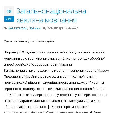
Загальнонаціональна
19
хвилина мовчання
Лис
до
Без категорії
,
Новини
Коментарі Вимкнено
Загальнонаціональна
хвилина
Зупинись! Вшануй пам’ять героїв!
мовчання
Щоранку о 9 годині 00 хвилин – загальнонаціональна хвилина
мовчання за співвітчизниками, загиблими внаслідок збройної
агресії російської федерації проти України.
Загальнонаціональну хвилину мовчання започатковано Указом
Президента України з метою вшанування світлої пам’яті,
громадянської відваги і самовідданості, сили духу, стійкості та
героїчного подвигу воїнів, полеглих під час виконання бойових
завдань із захисту державного суверенітету та територіальної
цілісності України, мирних громадян, які загинули унаслідок
збройної агресії російської федерації проти України.
«Щоранку о 9-й годині на всій території нашої держави будемо