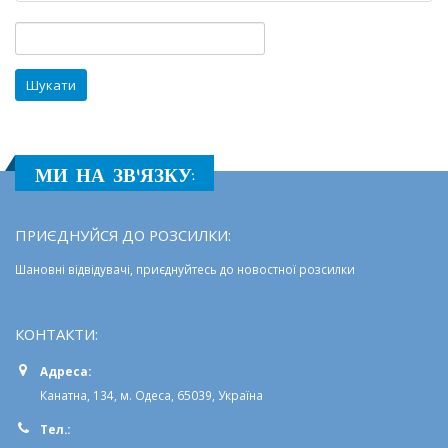
курс
проєкту
Пошук:
“Єдині”
МИ НА ЗВ'ЯЗКУ:
ПРИЄДНУЙСЯ ДО РОЗСИЛКИ:
Шановні відвідувачі, приєднуйтесь до новостної розсилки
КОНТАКТИ:
Адреса:
Канатна, 134, м. Одеса, 65039, Україна
Тел.: