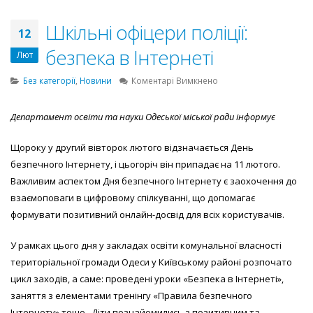
Шкільні офіцери поліції:
12
безпека в Інтернеті
Лют
до
Без категорії
,
Новини
Коментарі Вимкнено
Шкільні
офіцери
Департамент освіти та науки Одеської міської ради інформує
поліції:
безпека
Щороку у другий вівторок лютого відзначається День
в
Інтернеті
безпечного Інтернету, і цьогоріч він припадає на 11 лютого.
Важливим аспектом Дня безпечного Інтернету є заохочення до
взаємоповаги в цифровому спілкуванні, що допомагає
формувати позитивний онлайн-досвід для всіх користувачів.
У рамках цього дня у закладах освіти комунальної власності
територіальної громади Одеси у Київському районі розпочато
цикл заходів, а саме:
проведені уроки «Безпека в Інтернеті»,
заняття з елементами тренінгу «Правила безпечного
Інтернету» тощо. Діти познайомились з позитивним та