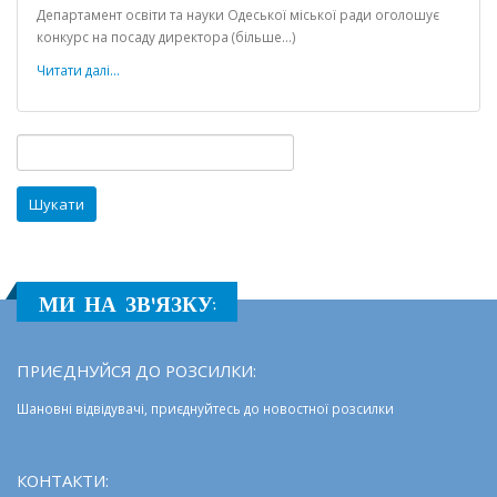
ОГОЛОШЕННЯ
Департамент освіти та науки Одеської міської ради оголошує
іональна
КОНКУРСУ:
конкурс на посаду директора (більше…)
Одеська
ПШ
Читати далі...
№99
Пошук:
МИ НА ЗВ'ЯЗКУ:
ПРИЄДНУЙСЯ ДО РОЗСИЛКИ:
Шановні відвідувачі, приєднуйтесь до новостної розсилки
КОНТАКТИ: