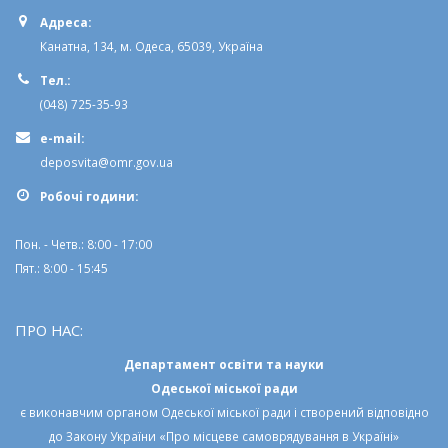
Адреса:
Канатна, 134, м. Одеса, 65039, Україна
Тел.:
(048) 725-35-93
e-mail:
deposvita@omr.gov.ua
Робочi години:
Пон. - Четв.: 8:00 - 17:00
Пят.: 8:00 - 15:45
ПРО НАС:
Департамент освіти та науки
Одеської міської ради
є виконавчим органом
Одеської міської ради
і створений відповідно
до
Закону України «Про місцеве самоврядування в Україні»