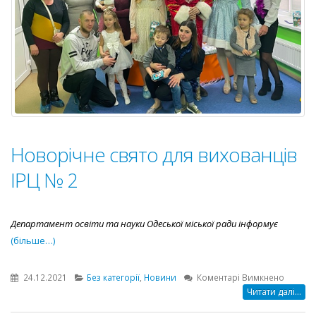
Новорічне свято для вихованців
ІРЦ № 2
Департамент освіти та науки Одеської міської ради інформує
(більше…)
до
24.12.2021
Без категорії
,
Новини
Коментарі Вимкнено
Новорі
Читати далі...
свято