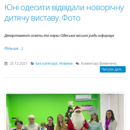
Юні одесити відвідали новорічну
дитячу виставу. Фото
Департамент освіти та науки Одеської міської ради інформує
(більше…)
до
25.12.2021
Без категорії
,
Новини
Коментарі Вимкнено
Юні
Читати далі...
одесит
відвіда
новорі
дитячу
виставу
Фото