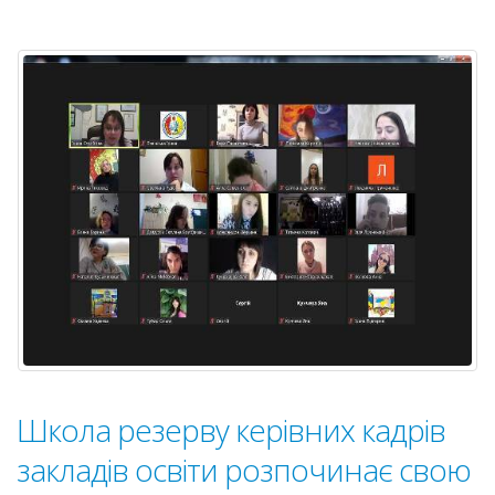
для
вихова
ІРЦ
№
2
Школа резерву керівних кадрів
закладів освіти розпочинає свою