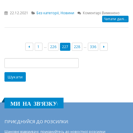
до
22.12.2021
Без категорії
,
Новини
Коментарі Вимкнено
В
Читати далі...
Одесі
запров
послугу
ранньо
…
…
1
226
227
228
336
втруча
Пошук:
МИ НА ЗВ'ЯЗКУ:
ПРИЄДНУЙСЯ ДО РОЗСИЛКИ:
Шановні відвідувачі, приєднуйтесь до новостної розсилки