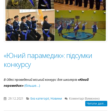
підсумк
конкур
«Юний парамедик»: підсумки
конкурсу
В Одесі проведений міський конкурс для школярів
«Юний
парамедик»
(більше…)
до
29.12.2021
Без категорії
,
Новини
Коментарі Вимкнено
«Юний
Читати далі...
параме