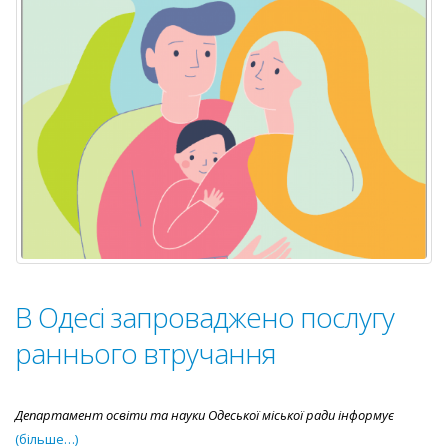
“Будуємо
країну
без
бар’єрів
разом”
В Одесі запроваджено послугу
раннього втручання
Департамент освіти та науки Одеської міської ради інформує
(більше…)