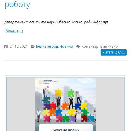
роботу
Департамент освіти та науки Одеської міської ради інформує
(більше…)
до
24.12.2021
Без категорії
,
Новини
Коментарі Вимкнено
Школа
Читати далі...
резерв
керівни
кадрів
закладі
освіти
розпоч
свою
роботу