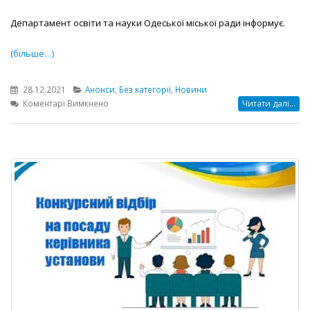
Департамент освіти та науки Одеської міської ради інформує.
(більше…)
28.12.2021
Анонси
,
Без категорії
,
Новини
до
Коментарі Вимкнено
Читати далі...
Відкриття
закладу
дошкільної
освіти