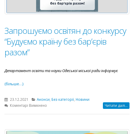
Запрошуємо освітян до конкурсу
“Будуємо країну без бар’єрів
разом”
Департамент освіти та науки Одеської міської ради інформує
(більше…)
23.12.2021
Анонси
,
Без категорії
,
Новини
до
Коментарі Вимкнено
Читати далі...
Запрошуємо
освітян
до
конкурсу