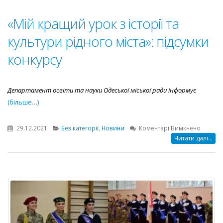
«Мій кращий урок з історії та
культури рідного міста»: підсумки
конкурсу
Департамент освіти та науки Одеської міської ради
інформує
(більше…)
до
29.12.2021
Без категорії
,
Новини
Коментарі Вимкнено
«Мій
Читати далі...
кращи
урок
з
історії
та
культур
рідного
міста»: