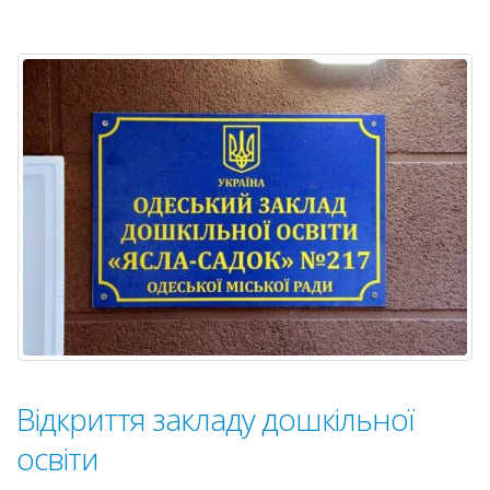
підсумк
конкур
Відкриття закладу дошкільної
освіти