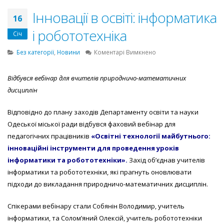
Інновації в освіті: інформатика
16
і робототехніка
Січ
до
Без категорії
,
Новини
Коментарі Вимкнено
Інновації
в
Відбувся вебінар для вчителів природничо-математичних
освіті:
дисциплін
інформатика
і
робототехніка
Відповідно до плану заходів Департаменту освіти та науки
Одеської міської ради відбувся фаховий вебінар для
педагогічних працівників
«Освітні технології майбутнього:
інноваційні інструменти для проведення уроків
інформатики та робототехніки».
Захід об’єднав учителів
інформатики та робототехніки, які прагнуть оновлювати
підходи до викладання природничо-математичних дисциплін.
Спікерами вебінару стали Собянін Володимир, учитель
інформатики, та Солом’яний Олексій, учитель робототехніки