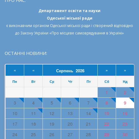
ПРО НАС:
Департамент освіти та науки
Одеської міської ради
є виконавчим органом
Одеської міської ради
і створений відповідно
до
Закону України «Про місцеве самоврядування в Україні»
ОСТАННІ НОВИНИ:
«
«
»
»
Серпень 2026
Пн
Вт
Ср
Чт
Пт
Сб
Нд
1
2
3
4
5
6
7
8
9
10
11
12
13
14
15
16
17
18
19
20
21
22
23
24
25
26
27
28
29
30