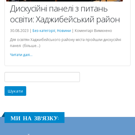
Дискусійні панелі з питань
освіти: Хаджибейський район
до
30.08.2023 |
Без категорії
,
Новини
|
Коментарі Вимкнено
Дискусійні
Для освітян Хаджибейського району міста пройшли дискусійні
панелі
панелі (більше…)
з
питань
Читати далі...
ня
освіти:
Хаджибейсь
район
Пошук:
МИ НА ЗВ'ЯЗКУ: