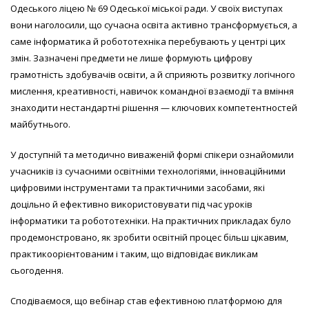
Одеського ліцею № 69 Одеської міської ради. У своїх виступах
вони наголосили, що сучасна освіта активно трансформується, а
саме інформатика й робототехніка перебувають у центрі цих
змін. Зазначені предмети не лише формують цифрову
грамотність здобувачів освіти, а й сприяють розвитку логічного
мислення, креативності, навичок командної взаємодії та вміння
знаходити нестандартні рішення — ключових компетентностей
майбутнього.
У доступній та методично виваженій формі спікери ознайомили
учасників із сучасними освітніми технологіями, інноваційними
цифровими інструментами та практичними засобами, які
доцільно й ефективно використовувати під час уроків
інформатики та робототехніки. На практичних прикладах було
продемонстровано, як зробити освітній процес більш цікавим,
практикоорієнтованим і таким, що відповідає викликам
сьогодення.
Сподіваємося, що вебінар став ефективною платформою для