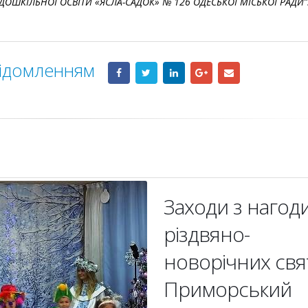
ДОШКІЛЬНОЇ ОСВІТИ «ЯСЛА-САДОК» № 126 ОДЕСЬКОЇ МІСЬКОЇ РАДИ”
відомленням
Заходи з нагод
різдвяно-
новорічних свя
Приморський