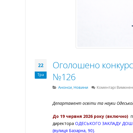
Оголошено конкурс 
22
№126
Тра
Анонси
,
Новини
Коментарі Вимкне
Департамент освіти та науки Одеської 
До
19 червня
202
6
року (включно)
п
директора
ОДЕСЬКОГО ЗАКЛАДУ ДОШКІ
(вулиця Базарна, 90).