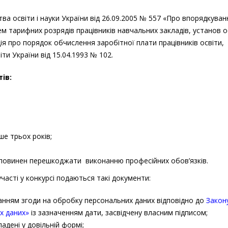
№126
ва освіти і науки України від 26.09.2005 № 557 «Про впорядкуван
м тарифних розрядів працівників навчальних закладів, установ о
ія про порядок обчислення заробітної плати працівників освіти,
ти України від 15.04.1993 № 102.
ів:
ше трьох років;
не повинен перешкоджати виконанню професійних обов’язків.
часті у конкурсі подаються такі документи:
данням згоди на обробку персональних даних відповідно до
Закон
х даних»
із зазначенням дати, засвідчену власним підписом;
адені у довільній формі;