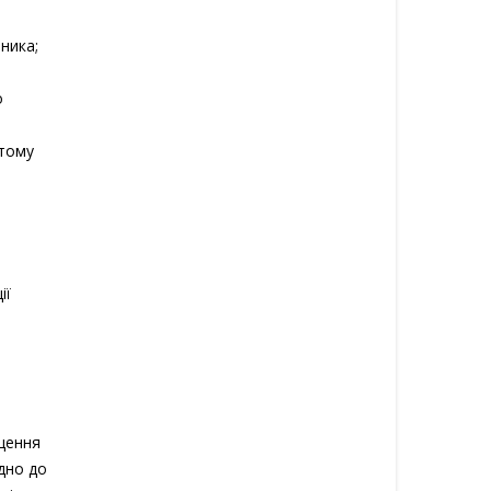
ника;
о
 тому
ії
щення
ідно до