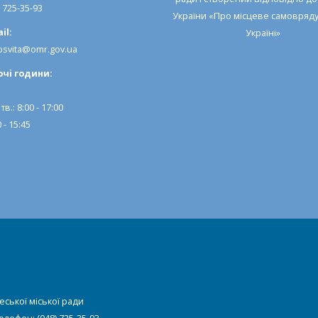
) 725-35-93
України «Про місцеве самовряд
il:
Україні»
svita@omr.gov.ua
очi години:
тв.: 8:00 - 17:00
 - 15:45
еської міської ради