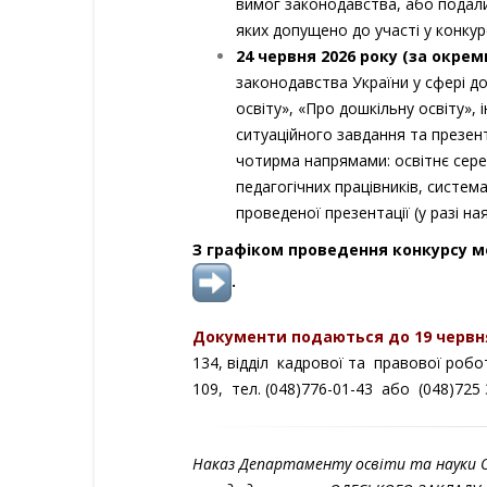
вимог законодавства, або подали
яких допущено до участі у конку
24 червня
202
6
року (за окрем
законодавства України у сфері до
освіту», «Про дошкільну освіту»,
ситуаційного завдання та презен
чотирма напрямами: освітнє сере
педагогічних працівників, система
проведеної презентації (у разі ная
З графіком проведення конкурсу м
.
Документи подаються до 19 червня
134, відділ кадрової та правової робот
109, тел. (048)776-01-43 або (048)725 
Наказ Департаменту освіти та науки О