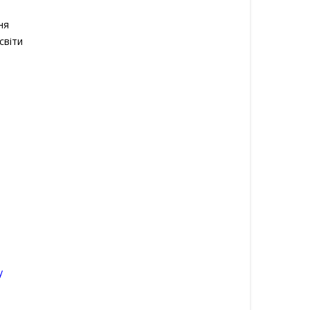
ня
світи
у