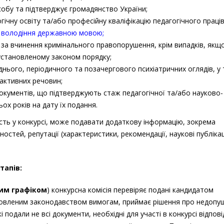
собу та підтверджує громадянство України;
ічну освіту та/або професійну кваліфікацію педагогічного праців
е володіння державною мовою;
і за вчинення кримінального правопорушення, крім випадків, якщ
установленому законом порядку;
нього, періодичного та позачергового психіатричних оглядів, у
активних речовин;
документів, що підтверджують стаж педагогічної та/або науково-
ох років на дату їх подання.
сть у конкурсі, може подавати додаткову інформацію, зокрема
стей, репутації (характеристики, рекомендації, наукові публікац
тапів:
им графіком
) конкурсна комісія перевіряє подані кандидатом
ановленим законодавством вимогам, приймає рішення про недопу
кі подали не всі документи, необхідні для участі в конкурсі відпов