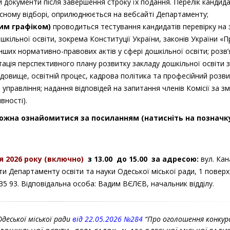
 документи після завершення строку їх подання. Перелік кандида
рсному відборі, оприлюднюється на вебсайті Департаменту;
им графіком)
проводиться тестування кандидатів перевірку на 
шкільної освіти, зокрема Конституції України, законів України «П
 інших нормативно-правових актів у сфері дошкільної освіти; розв
тація перспективного плану розвитку закладу дошкільної освіти 
довище, освітній процес, кадрова політика та професійний розв
 управління; надання відповідей на запитання членів Комісії за з
вності).
ожна ознайомитися за посиланням (натисніть на позначк
 2026 року
(включно)
з 1
3
.00 до 1
5
.00 за адресою:
вул. Кан
и Департаменту освіти та науки Одеської міської ради, 1 поверх,
35 93. Відповідальна особа: Вадим ВЄЛЄВ, начальник відділу.
деської міської ради
від 22.05.2026 №284
“Про оголошення конкурс