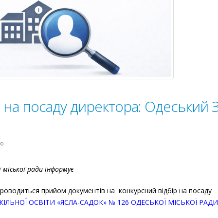
на посаду директора: Одеський 
до
но
Оголошено
конкурс
міської ради інформує
на
посаду
роводиться прийом документів на конкурсний відбір на посаду
директора:
ЛЬНОЇ ОСВІТИ «ЯСЛА-САДОК» № 126 ОДЕСЬКОЇ МІСЬКОЇ РАДИ
Одеський
ЗДО