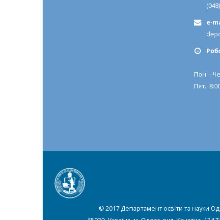
(048
e-ma
depo
Роб
Пон. - Че
Пят.: 8:00
© 2017 Департамент освіти та науки Од