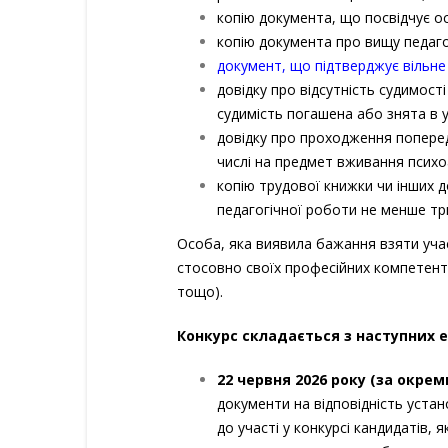
копію документа, що посвідчує о
копію документа про вищу педагог
документ, що підтверджує вільн
довідку про відсутність судимост
судимість погашена або знята в 
довідку про проходження поперед
числі на предмет вживання психо
копію трудової книжки чи інших 
педагогічної роботи не менше трь
Особа, яка виявила бажання взяти уча
стосовно своїх професійних компетентно
тощо).
Конкурс складається з наступних е
22 червня
202
6
року
(за окрем
документи на відповідність уст
до участі у конкурсі кандидатів, я