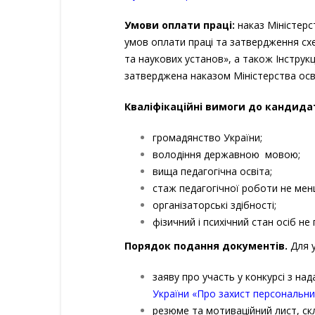
Умови оплати праці:
наказ Міністерст
умов оплати праці та затвердження схе
та наукових установ», а також Інструкц
затверджена наказом Міністерства осві
Кваліфікаційні вимоги до кандидат
громадянство України;
володіння державною мовою;
вища педагогічна освіта;
стаж педагогічної роботи не мен
організаторські здібності;
фізичний і психічний стан осіб 
Поряд
ок подання документів.
Для у
заяву про участь у конкурсі з на
України «Про захист персональни
резюме та мотиваційний лист, скл