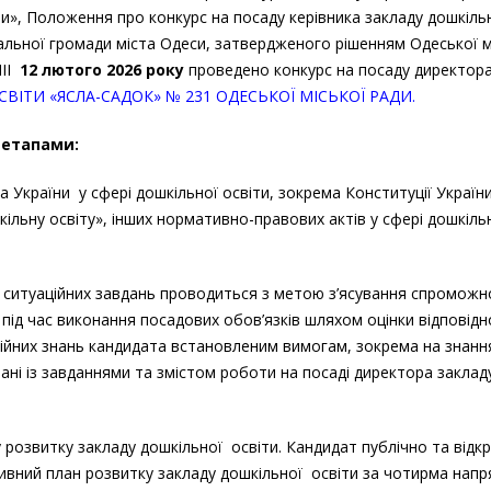
и», Положення про конкурс на посаду керівника закладу дошкіль
№231
альної громади міста Одеси, затвердженого рішенням Одеської м
III
12 лютого 2026 року
проведено конкурс на посаду директор
ВІТИ «ЯСЛА-САДОК» № 231 ОДЕСЬКОЇ МІСЬКОЇ РАДИ.
 етапами:
 України у сфері дошкільної освіти, зокрема Конституції України
кільну освіту», інших нормативно-правових актів у сфері дошкіль
 ситуаційних завдань проводиться з метою з’ясування спроможн
 під час виконання посадових обов’язків шляхом оцінки відповідн
ійних знань кандидата встановленим вимогам, зокрема на знанн
ані із завданнями та змістом роботи на посаді директора заклад
розвитку закладу дошкільної освіти. Кандидат публічно та відк
вний план розвитку закладу дошкільної освіти за чотирма напр