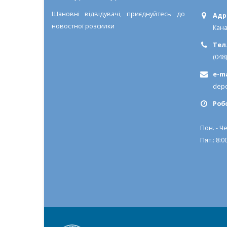
Шановні відвідувачі, приєднуйтесь до
Адр
новостної розсилки
Кана
Тел.
(048
e-ma
depo
Роб
Пон. - Че
Пят.: 8:00