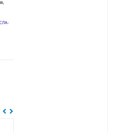
в,
СЛА-