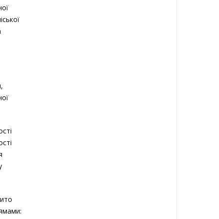
ної
іської
а
,
ної
ості
ості
я
у
рито
ямами: