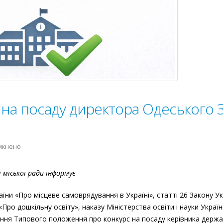
на посаду директора Одеського
до
мкнено
Проведено
конкурс
міської ради інформує
на
посаду
аїни «Про місцеве самоврядування в Україні», статті 26 Закону У
директора
«Про дошкільну освіту», наказу Міністерства освіти і науки Україн
Одеського
ення Типового положення про конкурс на посаду керівника держа
ЗДО