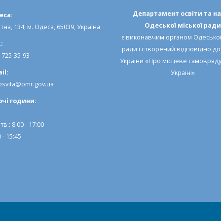
Департамент освіти та н
еса:
Одеської міської ради
тна, 134, м. Одеса, 65039, Україна
є виконавчим органом
Одеської
:
ради
і створений відповідно д
) 725-35-93
України «Про місцеве самовряд
il:
Україні»
svita@omr.gov.ua
очi години:
тв.: 8:00 - 17:00
 - 15:45