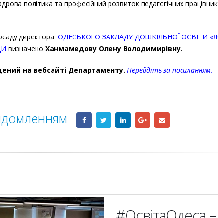
адрова політика та професійний розвиток педагогічних працівникі
посаду директора
ОДЕСЬКОГО ЗАКЛАДУ ДОШКІЛЬНОЇ ОСВІТИ «Я
ДИ
визначено
Ханмамедову Олену Володимирівну.
іщений на вебсайті Департаменту.
Перейдіть за посиланням
.
відомленням
#ОсвітаОдеса –