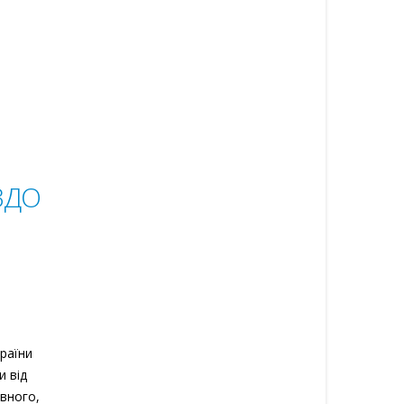
 ЗДО
країни
и від
вного,