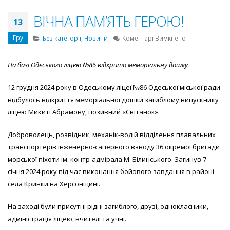
ВІЧНА ПАМ’ЯТЬ ГЕРОЮ!
13
Гру
до
Без категорії
,
Новини
Коментарі Вимкнено
ВІЧНА
ПАМ’ЯТЬ
На базі Одеського ліцею №86 відкрито меморіальну дошку
ГЕРОЮ!
12 грудня 2024 року в Одеському ліцеї №86 Одеської міської ради
відбулось відкриття меморіальної дошки загиблому випускнику
ліцею Микиті Абрамову, позивний «Світанок».
Доброволець, розвідник, механік-водій відділення плавальних
транспортерів інженерно-саперного взводу 36 окремої бригади
морської піхоти ім. контр-адмірала М. Білинського. Загинув 7
січня 2024 року під час виконання бойового завдання в районі
села Кринки на Херсонщині.
На заході були присутні рідні загиблого, друзі, однокласники,
адміністрація ліцею, вчителі та учні.