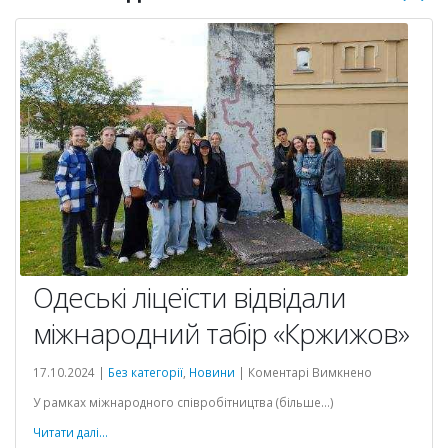
Одеські ліцеїсти відвідали
міжнародний табір «Кржижов»
до
17.10.2024 |
Без категорії
,
Новини
|
Коментарі Вимкнено
Одеські
У рамках міжнародного співробітництва (більше…)
ліцеїсти
відвідали
Читати далі...