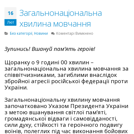
Загальнонаціональна
16
хвилина мовчання
Лют
до
Без категорії
,
Новини
Коментарі Вимкнено
Загальнонаціональна
хвилина
Зупинись! Вшануй пам’ять героїв!
мовчання
Щоранку о 9 годині 00 хвилин –
загальнонаціональна хвилина мовчання за
співвітчизниками, загиблими внаслідок
збройної агресії російської федерації проти
України.
Загальнонаціональну хвилину мовчання
започатковано Указом Президента України
з метою вшанування світлої пам’яті,
громадянської відваги і самовідданості,
сили духу, стійкості та героїчного подвигу
воїнів, полеглих під час виконання бойових