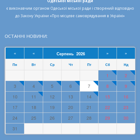
Одеської міської ради
є виконавчим органом
Одеської міської ради
і створений відповідно
до
Закону України «Про місцеве самоврядування в Україні»
ОСТАННІ НОВИНИ:
«
«
»
»
Серпень 2026
Пн
Вт
Ср
Чт
Пт
Сб
Нд
1
2
3
4
5
6
7
8
9
10
11
12
13
14
15
16
17
18
19
20
21
22
23
24
25
26
27
28
29
30
31