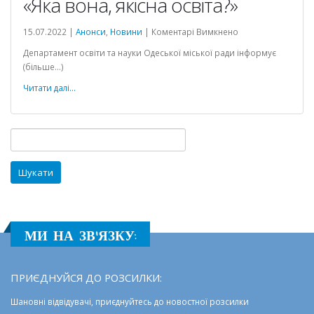
«Яка вона, якісна освіта?»
до
15.07.2022 |
Анонси
,
Новини
|
Коментарі Вимкнено
Запрошуємо
Департамент освіти та науки Одеської міської ради інформує
до
(більше…)
участі
у
Читати далі...
Всеукраїнському
челенджі
«Яка
Пошук:
вона,
якісна
освіта?»
МИ НА ЗВ'ЯЗКУ:
ПРИЄДНУЙСЯ ДО РОЗСИЛКИ:
Шановні відвідувачі, приєднуйтесь до новостної розсилки