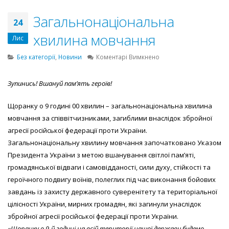
Загальнонаціональна
24
хвилина мовчання
Лис
до
Без категорії
,
Новини
Коментарі Вимкнено
Загальнонаціональна
хвилина
Зупинись! Вшануй пам’ять героїв!
мовчання
Щоранку о 9 годині 00 хвилин – загальнонаціональна хвилина
мовчання за співвітчизниками, загиблими внаслідок збройної
агресії російської федерації проти України.
Загальнонаціональну хвилину мовчання започатковано Указом
Президента України з метою вшанування світлої пам’яті,
громадянської відваги і самовідданості, сили духу, стійкості та
героїчного подвигу воїнів, полеглих під час виконання бойових
завдань із захисту державного суверенітету та територіальної
цілісності України, мирних громадян, які загинули унаслідок
збройної агресії російської федерації проти України.
«Щоранку о 9-й годині на всій території нашої держави будемо