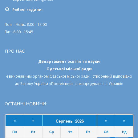
Робочi години:
Пон. - Четв.: 8:00 - 17:00
Пят.: 8:00 - 15:45
ПРО НАС:
Департамент освіти та науки
Одеської міської ради
є виконавчим органом
Одеської міської ради
і створений відповідно
до
Закону України «Про місцеве самоврядування в Україні»
ОСТАННІ НОВИНИ:
«
«
»
»
Серпень 2026
Пн
Вт
Ср
Чт
Пт
Сб
Нд