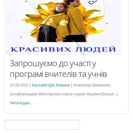
Запрошуємо до участі у
програмі вчителів та учнів
до
25.08.2022 |
Без категорії
,
Новини
|
Коментарі Вимкнено
Запрошуємо
іональна
За інформацією Міністерства освіти і науки України (більше…)
до
участі
Читати далі...
у
програмі
вчителів
Пошук:
та
учнів