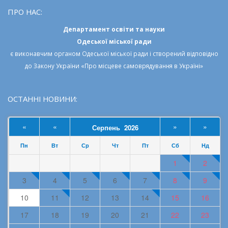
ПРО НАС:
Департамент освіти та науки
Одеської міської ради
є виконавчим органом
Одеської міської ради
і створений відповідно
до
Закону України «Про місцеве самоврядування в Україні»
ОСТАННІ НОВИНИ:
«
«
»
»
Серпень 2026
Пн
Вт
Ср
Чт
Пт
Сб
Нд
1
2
3
4
5
6
7
8
9
10
11
12
13
14
15
16
17
18
19
20
21
22
23