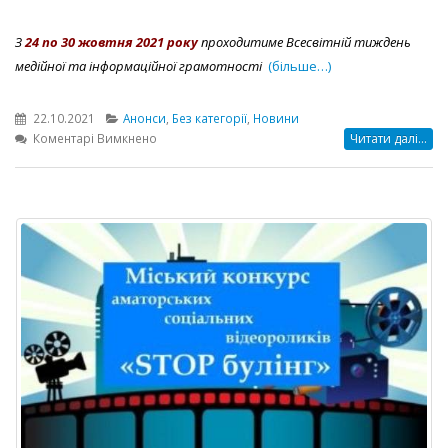
З
24
по
30 жовтня 2021 року
проходитиме Всесвітній тиждень
медійної та інформаційної грамотності
(більше…)
22.10.2021
Анонси
,
Без категорії
,
Новини
до
Коментарі Вимкнено
Читати далі...
Всесвітній
тиждень
медійної
та
інформаційної
грамотності