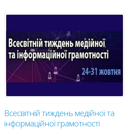
КОНКУРСУ
КУ
“ОІРЦ
№9”
Всесвітній тиждень медійної та
інформаційної грамотності