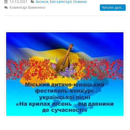
13.10.2021
Анонси
,
Без категорії
,
Новини
до
Коментарі Вимкнено
Читати далі...
Анонс:
«Моя
правова
освіта»