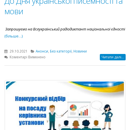
До Дня української писемності та
мови
Запрошуємо на Всеукраїнський радіодиктант національної єдності
(більше…)
29.10.2021
Анонси
,
Без категорії
,
Новини
до
Коментарі Вимкнено
Читати далі...
До
Дня
української
писемності
та
мови