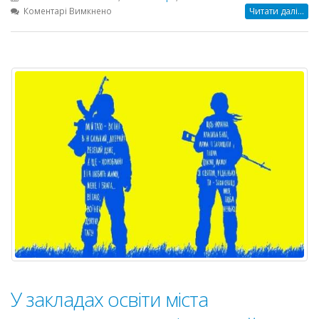
до
Коментарі Вимкнено
Читати далі...
Всеукраїнський
конкурс
інклюзивного
образотворчого
мистецтва
ім.
Марії
Приймаченко
У закладах освіти міста