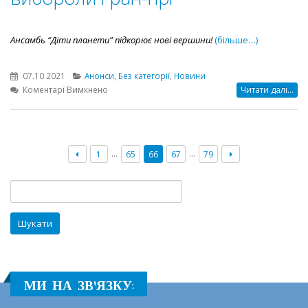
Ансамбь “Діти планети” підкорює нові вершини!
(більше…)
07.10.2021
Анонси
,
Без категорії
,
Новини
до
Коментарі Вимкнено
Читати далі...
Вихованці
позашкілля
“Еврика”
вибороли
…
…
1
65
66
67
79
Гран-
прі
Пошук:
МИ НА ЗВ'ЯЗКУ: