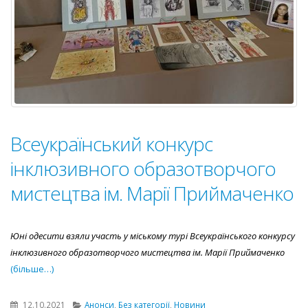
Всеукраїнський конкурс
інклюзивного образотворчого
мистецтва ім. Марії Приймаченко
Юні одесити взяли участь у міському турі Всеукраїнського конкурсу
інклюзивного образотворчого мистецтва ім. Марії Приймаченко
(більше…)
12.10.2021
Анонси
,
Без категорії
,
Новини