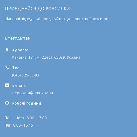
ПРИЄДНУЙСЯ ДО РОЗСИЛКИ:
Шановні відвідувачі, приєднуйтесь до новостної розсилки
КОНТАКТИ:
Адреса:
Канатна, 134, м. Одеса, 65039, Україна
Тел.:
(048) 725-35-93
e-mail:
deposvita@omr.gov.ua
Робочi години:
Пон. - Четв.: 8:00 - 17:00
Пят.: 8:00 - 15:45