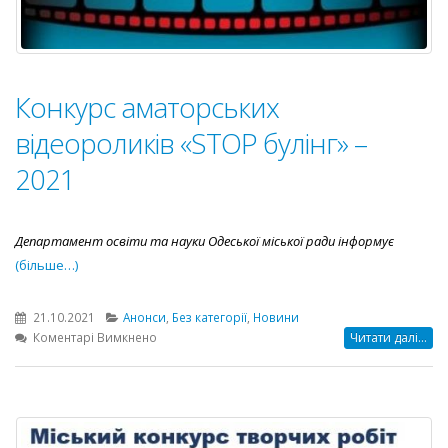
Конкурс аматорських
відеороликів «STOP булінг» –
2021
Департамент освіти та науки Одеської міської ради інформує
(більше…)
21.10.2021
Анонси
,
Без категорії
,
Новини
до
Коментарі Вимкнено
Читати далі...
Конкурс
аматорських
відеороликів
«STOP
булінг»