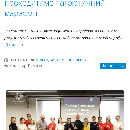
проходитиме патріотичний
марафон
До Дня захисників та захисниць України впродовж жовтня 2021
року в закладах освіти міста проходитиме патріотичний марафон
(більше…)
08.10.2021
Анонси
,
Без категорії
,
Новини
до
Коментарі Вимкнено
Читати далі...
У
закладах
освіти
міста
проходитиме
патріотичний
марафон