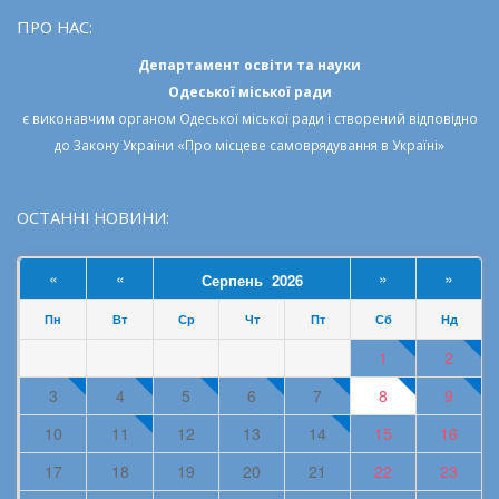
ПРО НАС:
Департамент освіти та науки
Одеської міської ради
є виконавчим органом
Одеської міської ради
і створений відповідно
до
Закону України «Про місцеве самоврядування в Україні»
ОСТАННІ НОВИНИ:
«
«
»
»
Серпень 2026
Пн
Вт
Ср
Чт
Пт
Сб
Нд
1
2
3
4
5
6
7
8
9
10
11
12
13
14
15
16
17
18
19
20
21
22
23