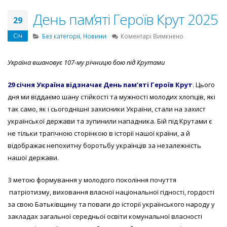
День пам’яті Героїв Крут 2025
29
Січ
до
Без категорії
,
Новини
Коментарі Вимкнено
День
пам’яті
Україна вшановує 107-му річницю бою під Крутами
Героїв
Крут
29 січня Україна відзначає День пам’яті Героїв Крут
. Цього
2025
дня ми віддаємо шану стійкості та мужності молодих хлопців, які
так само, як і сьогоднішні захисники України, стали на захист
української держави та зупинили нападника.
Бій під Крутами є
не тільки трагічною сторінкою в історії нашої країни, а й
відображає непохитну боротьбу українців за незалежність
нашої держави.
З метою формування у молодого покоління почуття
патріотизму, виховання власної національної гідності, гордості
за свою Батьківщину та поваги до історії українського народу у
закладах загальної середньої освіти комунальної власності