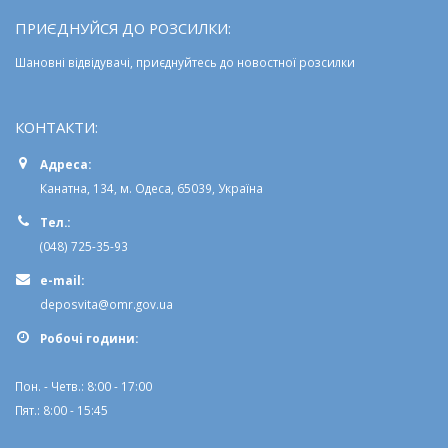
ПРИЄДНУЙСЯ ДО РОЗСИЛКИ:
Шановні відвідувачі, приєднуйтесь до новостної розсилки
КОНТАКТИ:
Адреса:
Канатна, 134, м. Одеса, 65039, Україна
Тел.:
(048) 725-35-93
e-mail:
deposvita@omr.gov.ua
Робочi години:
Пон. - Четв.: 8:00 - 17:00
Пят.: 8:00 - 15:45