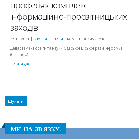
професія»: комплекс
інформаційно-просвітницьких
заходів
до
25.11.2021 |
Анонси
,
Новини
|
Коментарі Вимкнено
«Волонтер
Департамент освіти та науки Одеської міської ради інформує
–
(більше…)
моя
перша
Читати далі...
професія»:
комплекс
інформаційно-
Пошук:
просвітницьких
заходів
МИ НА ЗВ'ЯЗКУ: