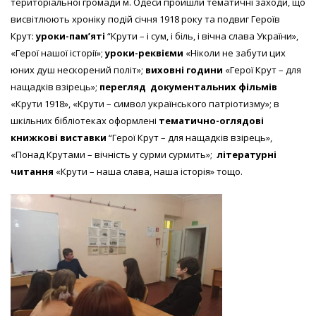
територіальної громади м. Одеси пройшли тематичні заходи, що
висвітлюють хроніку подій січня 1918 року та подвиг Героїв
Крут:
уроки-пам’яті
“Крути – і сум, і біль, і вічна слава України»,
«Герої нашої історії»;
уроки-реквієми
«Ніколи не забути цих
юних душ нескорений політ»;
виховні години
«Герої Крут – для
нащадків взірець»;
перегляд документальних фільмів
«Крути 1918», «Крути – символ українського патріотизму»; в
шкільних бібліотеках оформлені
тематично-оглядові
книжкові виставки
“Герої Крут – для нащадків взірець»,
«Понад Крутами – вічність у сурми сурмить»;
літературні
читання
«Крути – наша слава, наша історія» тощо.