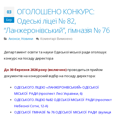
ОГОЛОШЕНО КОНКУРС:
03
Одеські ліцеї № 82,
Бер
“Ланжеронівський”, гімназія № 76
до
Анонси
,
Новини
Коментарі Вимкнено
ОГОЛОШЕНО
КОНКУРС:
Департамент освіти та науки Одеської міської ради оголошує
Одеські
конкурс на посаду директора
ліцеї
№
82,
До 30 березня 2026 року (включно)
проводиться прийом
“Ланжеронівський”,
документів на конкурсний відбір на посаду директора:
гімназія
№
ОДЕСЬКОГО ЛІЦЕЮ «ЛАНЖЕРОНІВСЬКИЙ» ОДЕСЬКОЇ
76
МІСЬКОЇ РАДИ (проспект Лесі Українки, 6)
ОДЕСЬКОГО ЛІЦЕЮ №82 ОДЕСЬКОЇ МІСЬКОЇ РАДИ (проспект
Небесної Сотні, 12-А)
ОДЕСЬКОЇ ГІМНАЗІЇ № 76 ОДЕСЬКОЇ МІСЬКОЇ РАДИ (вулиця