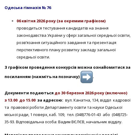
Одеська гімназія № 76
06 квітня 2026 року (за окремим графіком)
проводиться тестування кандидатів на знання
законодавства України у сфері загальної середньої освіти,
розв’язання ситуаційного завдання та презентація
перспективного плану розвитку закладу загальної
середньої освіти.
З графіком проведення конкурсів можна ознайомитися за
посиланням (нажміть на позначку)
.
Документи подаються
до 30 березня 2026 року (включно)
з 13.00 до 15.00
за адресою:
вул. Канатна, 134, відділ кадрової
та правової роботи Департаменту освіти та науки Одеської
міської ради, 1 поверх, каб. 109, тел. (048)776-01-43 або (048)725-
35-93. Відповідальна особа: Вадим ВЄЛЄВ, начальник відділу.
Матеріали проведення конкурсу розміщені у розділі