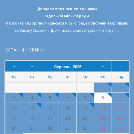
Департамент освіти та науки
Одеської міської ради
є виконавчим органом
Одеської міської ради
і створений відповідно
до
Закону України «Про місцеве самоврядування в Україні»
ОСТАННІ НОВИНИ:
«
«
»
»
Серпень 2026
Пн
Вт
Ср
Чт
Пт
Сб
Нд
1
2
3
4
5
6
7
8
9
10
11
12
13
14
15
16
17
18
19
20
21
22
23
24
25
26
27
28
29
30