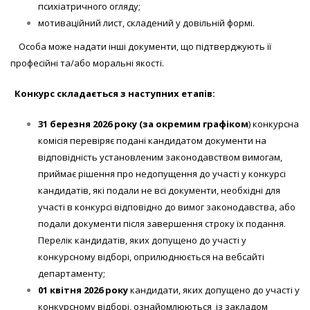
психіатричного огляду;
мотиваційний лист, складений у довільній формі.
Особа може надати інші документи, що підтверджують її
професійні та/або моральні якості.
Конкурс складається з наступних етапів:
31 березня 2026 року
(за окремим графіком
) конкурсна
комісія перевіряє подані кандидатом документи на
відповідність установленим законодавством вимогам,
приймає рішення про недопущення до участі у конкурсі
кандидатів, які подали не всі документи, необхідні для
участі в конкурсі відповідно до вимог законодавства, або
подали документи після завершення строку їх подання.
Перелік кандидатів, яких допущено до участі у
конкурсному відборі, оприлюднюється на вебсайті
департаменту;
01 квітня
202
6
року
кандидати, яких допущено до участі у
конкурсному відборі, ознайомлюються із закладом