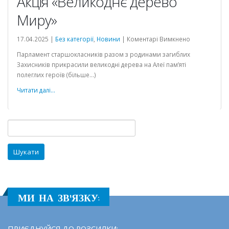
Акція «Великоднє дерево
Миру»
до
17.04.2025 |
Без категорії
,
Новини
|
Коментарі Вимкнено
Акція
Парламент старшокласників разом з родинами загиблих
«Великоднє
Захисників прикрасили великодні дерева на Алеї пам’яті
дерево
полеглих героїв (більше…)
Миру»
й
Читати далі...
Пошук:
МИ НА ЗВ'ЯЗКУ:
ПРИЄДНУЙСЯ ДО РОЗСИЛКИ: