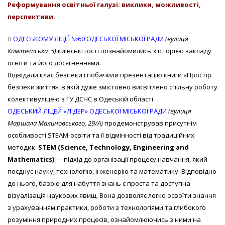
Реформування освітньої галузі: виклики, можливості,
перспективи.
В
ОДЕСЬКОМУ ЛІЦЕЇ №60 ОДЕСЬКОЇ МІСЬКОЇ РАДИ
(вулиця
Комітетська, 5)
київські гості познайомились з історією закладу
освіти та його досягненнями
.
Відвідали клас безпеки і побачили презентацію книги «Простір
безпеки життя», в якій дуже змістовно висвітлено спільну роботу
колективуліцею з ГУ ДСНС в Одеській області.
ОДЕСЬКИЙ ЛІЦЕЙ «ЛІДЕР» ОДЕСЬКОЇ МІСЬКОЇ РАДИ
(вулиця
Маршала Малиновського, 29/А)
продемонстрував присутнім
особливості STEAM-освіти та її відмінності від традиційних
методик.
STEM (Science, Technology, Engineering and
Mathematics)
— підхід до організації процесу навчання, який
поєднує науку, технологію, інженерію та математику. Відповідно
до нього, базою для набуття знань є проста та доступна
візуалізація наукових явищ. Вона дозволяє легко освоїти знання
з урахуванням практики, роботи з технологіями та глибокого
розуміння природних процесів, ознайомлюючись з ними на