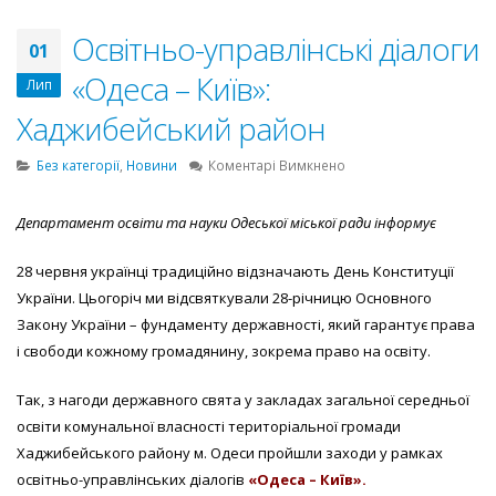
Освітньо-управлінські діалоги
01
«Одеса – Київ»:
Лип
Хаджибейський район
до
Без категорії
,
Новини
Коментарі Вимкнено
Освітньо-
управлінські
Департамент освіти та науки Одеської міської ради інформує
діалоги
«Одеса
28 червня українці традиційно відзначають День Конституції
–
Київ»:
України. Цьогоріч ми відсвяткували 28-річницю Основного
Хаджибейський
Закону України – фундаменту державності, який гарантує права
район
і свободи кожному громадянину, зокрема право на освіту.
Так, з нагоди державного свята у закладах загальної середньої
освіти комунальної власності територіальної громади
Хаджибейського району м. Одеси пройшли заходи у рамках
освітньо-управлінських діалогів
«Одеса – Київ».