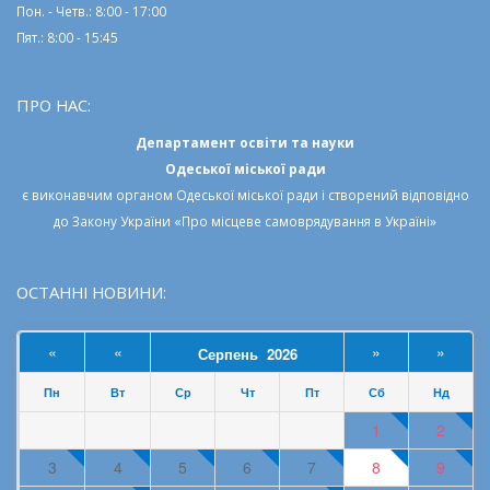
Робочi години:
Пон. - Четв.: 8:00 - 17:00
Пят.: 8:00 - 15:45
ПРО НАС:
Департамент освіти та науки
Одеської міської ради
є виконавчим органом
Одеської міської ради
і створений відповідно
до
Закону України «Про місцеве самоврядування в Україні»
ОСТАННІ НОВИНИ:
«
«
»
»
Серпень 2026
Пн
Вт
Ср
Чт
Пт
Сб
Нд
1
2