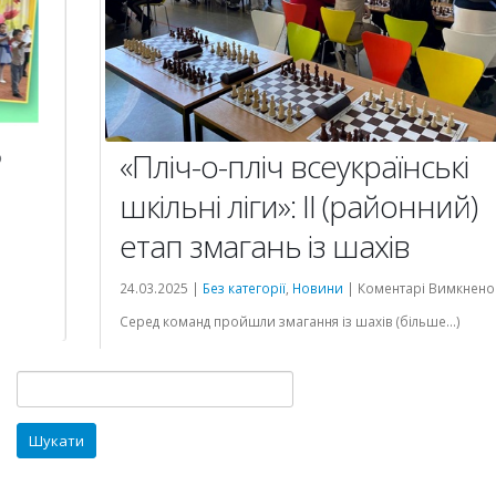
«Пліч-о-пліч всеукраїнські
шкільні ліги»: ІІ (районний)
етап змагань із шахів
до
24.03.2025 |
Без категорії
,
Новини
|
Коментарі Вимкнено
«Пліч-
Серед команд пройшли змагання із шахів (більше…)
о-
пліч
Читати далі...
всеукраїнськ
шкільні
ліги»:
Пошук:
ІІ
(районний)
етап змагань