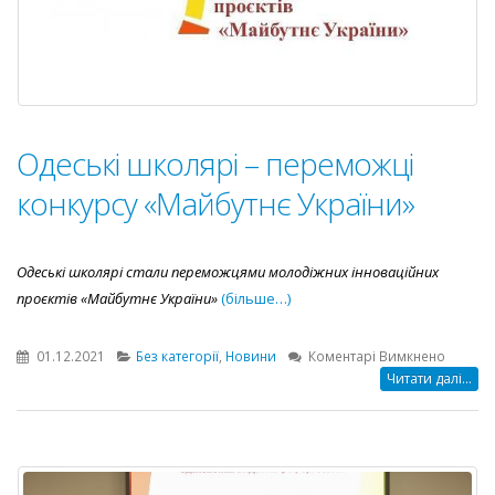
Одеські школярі – переможці
конкурсу «Майбутнє України»
Одеські школярі стали переможцями молодіжних інноваційних
проєктів «Майбутнє України»
(більше…)
до
01.12.2021
Без категорії
,
Новини
Коментарі Вимкнено
Одеські
Читати далі...
школяр
–
перемо
конкур
«Майбу