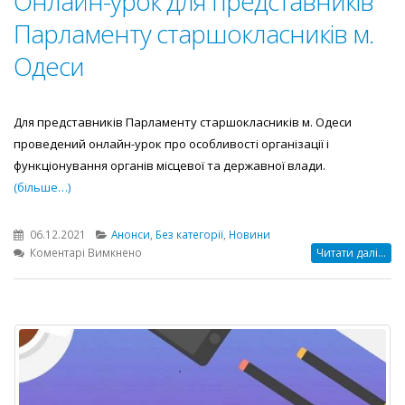
Онлайн-урок для представників
Парламенту старшокласників м.
Одеси
Для представників Парламенту старшокласників м. Одеси
проведений онлайн-урок про особливості організації і
функціонування органів місцевої та державної влади.
(більше…)
06.12.2021
Анонси
,
Без категорії
,
Новини
до
Коментарі Вимкнено
Читати далі...
Онлайн-
урок
для
представників
Парламенту
старшокласників
м.
Одеси