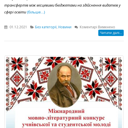
трансфертів між місцевими бюджетами на здійснення видатків у
сфері освіти
(більше…)
до
01.12.2021
Без категорії
,
Новини
Коментарі Вимкнено
Пройш
Читати далі...
нарада
з
голова
терито
громад
Одеськ
району