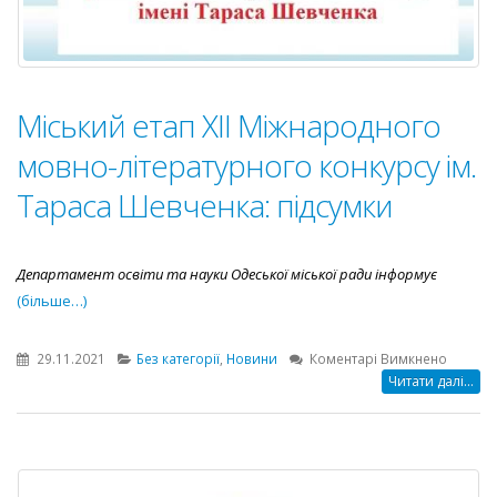
Міський етап XII Міжнародного
мовно-літературного конкурсу ім.
Тараса Шевченка: підсумки
Департамент освіти та науки Одеської міської ради інформує
(більше…)
до
29.11.2021
Без категорії
,
Новини
Коментарі Вимкнено
Міськи
Читати далі...
етап
XII
Міжнар
мовно-
літерат