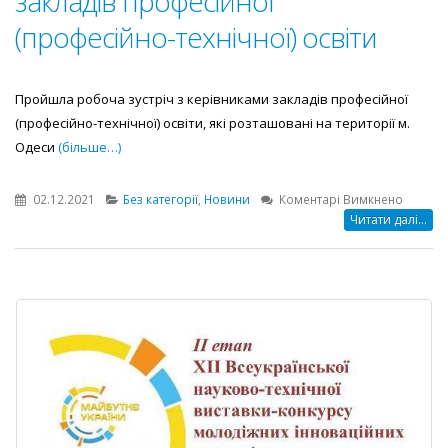
закладів професійної
(професійно-технічної) освіти
Пройшла робоча зустріч з керівниками закладів професійної
(професійно-технічної) освіти, які розташовані на території м.
Одеси
(більше…)
до
02.12.2021
Без категорії
,
Новини
Коментарі Вимкнено
Робоча
Читати далі...
зустріч
з
керівн
закладі
профес
(профес
технічно
освіти