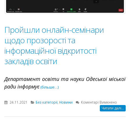
Пройшли онлайн-семінари
щодо прозорості та
інформаційної відкритості
закладів освіти
Департамент освіти та науки Одеської міської
ради інформує
(більше…)
до
24.11.2021
Без категорії
,
Новини
Коментарі Вимкнено
Пройш
Читати далі...
онлайн
семіна
щодо