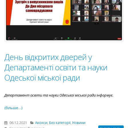
Збройн
сил
Україн
День відкритих дверей у
Департаменті освіти та науки
Одеської міської ради
Департамент освіти та науки Одеської міської ради інформує.
(більше…)
06.12.2021
Анонси
,
Без категорії
,
Новини