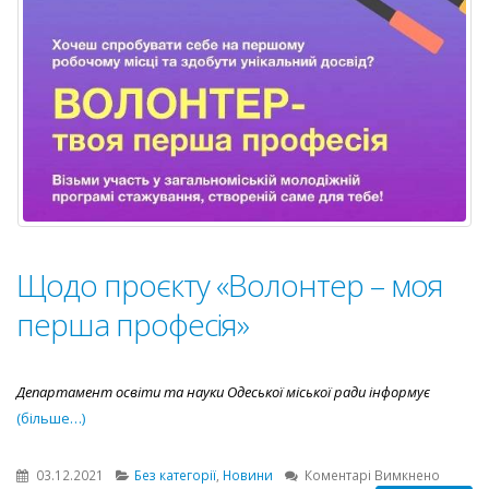
Щодо проєкту «Волонтер – моя
перша професія»
Департамент освіти та науки Одеської міської ради інформує
(більше…)
до
03.12.2021
Без категорії
,
Новини
Коментарі Вимкнено