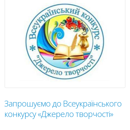
конкур
ім.
Тараса
Шевчен
підсумк
Запрошуємо до Всеукраїнського
конкурсу «Джерело творчості»