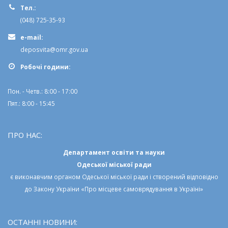
Тел.:
(048) 725-35-93
e-mail:
deposvita@omr.gov.ua
Робочi години:
Пон. - Четв.: 8:00 - 17:00
Пят.: 8:00 - 15:45
ПРО НАС:
Департамент освіти та науки
Одеської міської ради
є виконавчим органом
Одеської міської ради
і створений відповідно
до
Закону України «Про місцеве самоврядування в Україні»
ОСТАННІ НОВИНИ: