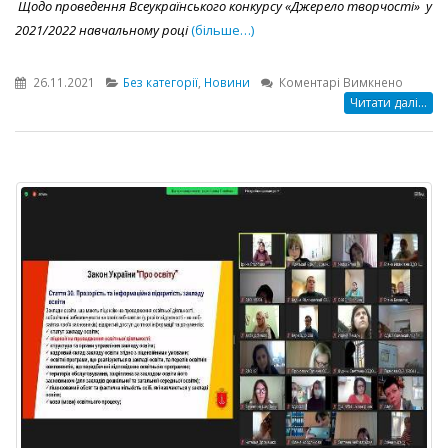
Щодо проведення Всеукраїнського конкурсу «Джерело творчості»
у
2021/2022 навчальному році
(більше…)
до
26.11.2021
Без категорії
,
Новини
Коментарі Вимкнено
Запро
Читати далі...
до
Всеукра
конкур
«Джере
творчос