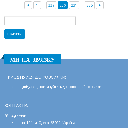
прозор
…
…
1
229
230
231
336
та
інформ
відкрит
Пошук:
закладі
освіти
МИ НА ЗВ'ЯЗКУ:
ПРИЄДНУЙСЯ ДО РОЗСИЛКИ:
Шановні відвідувачі, приєднуйтесь до новостної розсилки
КОНТАКТИ:
Адреса:
Канатна, 134, м. Одеса, 65039, Україна