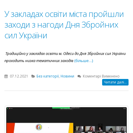
У закладах освіти міста пройшли
заходи з нагоди Дня Збройних
сил України
Традиційно у закладах освіти м. Одеси до Дня
Збройних
сил
України
проходить низка тематичних заходів
(більше…)
до
07.12.2021
Без категорії
,
Новини
Коментарі Вимкнено
У
Читати далі...
заклада
освіти
міста
пройш
заходи
з
нагоди
Дня