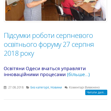
Підсумки роботи серпневого
освітнього форуму 27 серпня
2018 року
Освітяни Одеси вчаться управляти
інноваційними процесами
(більше…)
до
27.08.2018
Без категорії
,
Новини
Коментарі Вимкнено
Підсумк
Читати далі...
роботи
серпне
освітнь