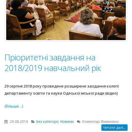
Пріоритетні завдання на
2018/2019 навчальний рік
29 серпня 2018 року проведене розширене засідання колегії
департаменту освіти та науки Одеської міської ради (відео)
(більше…)
до
29.08.2018
Без категорії
,
Новини
Коментарі Вимкнено
Пріорит
Читати далі...