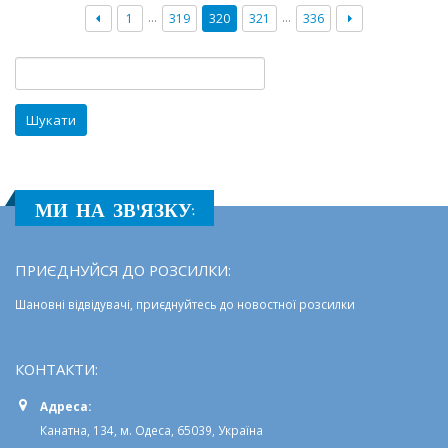
форум
…
…
1
319
320
321
336
27
серпня
2018
Пошук:
року
МИ НА ЗВ'ЯЗКУ:
ПРИЄДНУЙСЯ ДО РОЗСИЛКИ:
Шановні відвідувачі, приєднуйтесь до новостної розсилки
КОНТАКТИ:
Адреса:
Канатна, 134, м. Одеса, 65039, Україна