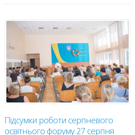
завдан
на
2018/2
навчал
рік
Підсумки роботи серпневого
освітнього форуму 27 серпня