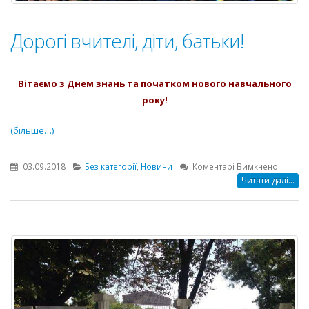
Дорогі вчителі, діти, батьки!
Вітаємо з Днем знань та початком нового навчального
року!
(більше…)
до
03.09.2018
Без категорії
,
Новини
Коментарі Вимкнено
Дорогі
Читати далі...
вчителі
діти,
батьки!