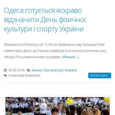
Одеса готується яскраво
відзначити День фізичної
культури і спорту України
08 вересня 2018 року об 11.00 на Приморському бульварі біля
пам’ятника Дюку де Рішельє відбудеться легкоатлетичне шоу
«Вгору Потьомкінськими сходами».
(більше…)
05.09.2018
Анонси
,
Без категорії
,
Новини
до
Коментарі Вимкнено
Читати далі...
Одеса
готується
яскраво
відзначити
День
фізичної
культури