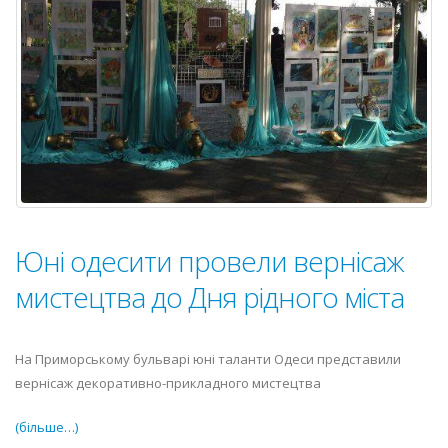
Юні одесити провели вернісаж
мистецтва до Дня рідного міста
На Приморському бульварі юні таланти Одеси представили
вернісаж декоративно-прикладного мистецтва
(більше…)