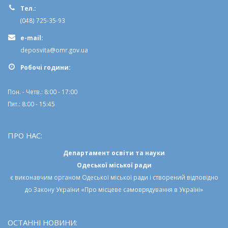
Тел.:
(048) 725-35-93
e-mail:
deposvita@omr.gov.ua
Робочi години:
Пон. - Четв.: 8:00 - 17:00
Пят.: 8:00 - 15:45
ПРО НАС:
Департамент освіти та науки
Одеської міської ради
є виконавчим органом
Одеської міської ради
і створений відповідно
до
Закону України «Про місцеве самоврядування в Україні»
ОСТАННІ НОВИНИ: