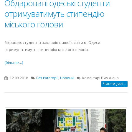
Обдаровані одеські студенти
отримуватимуть стипендію
міського голови
6 кращих студентів закладів вищої освіти м. Одеси
отримуватимуть стипендію міського голови.
(більше…)
до
12.09.2018
Без категорії
,
Новини
Коментарі Вимкнено
Обдаро
Читати далі...
одеські
студент
отриму
стипенд
міськог
голови