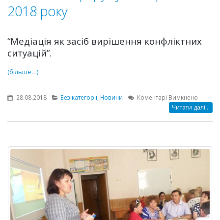
2018 року
“Медіація як засіб вирішення конфліктних
ситуацій”.
(більше…)
до
28.08.2018
Без категорії
,
Новини
Коментарі Вимкнено
Підсумк
Читати далі...
роботи
серпне
освітнь
форум
27
серпня
2018
року