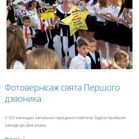
і
спорту
України
Фотовернісаж свята Першого
дзвоника
У 123 закладах загальної середньої освіти м. Одеси пройшли
заходи до Дня знань.
(більше…)