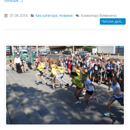
(більше…)
до
07.09.2018
Без категорії
,
Новини
Коментарі Вимкнено
Підсумк
Читати далі...
акції
“1
вересн
–
без
квітів”