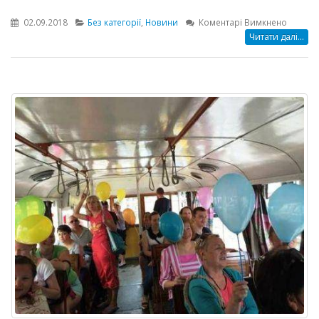
до
02.09.2018
Без категорії
,
Новини
Коментарі Вимкнено
Юні
Читати далі...
одесит
провел
верніс
мистец
до
Дня
рідного
міста