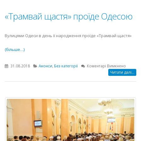
«Трамвай щастя» проїде Одесою
Вулицями Одеси в день її народження проїде «Трамвай щастя»
(більше…)
до
31.08.2018
Анонси
,
Без категорії
Коментарі Вимкнено
«Трамв
Читати далі...
щастя»
проїде
Одесою